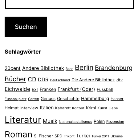
Schlagwörter
Berlin
Brandenburg
Andere Bibliothek
20cent
Bahn
Bücher
CD
DDR
Die Andere Bibliothek
dtv
Deutschland
Eichwalde
Frankfurt (Oder)
Franken
Exil
Fussball
Hammelburg
Genuss
Geschichte
Hanser
Fussballplatz
Garten
Italien
Heimat
Interview
Krimi
Kabarett
Konzert
Kunst
Liebe
Literatur
Musik
Polen
Nationalsozialismus
Rezension
Roman
Türkei
S. Fischer
SPD
Ukraine
Trikont
Türkei 2011