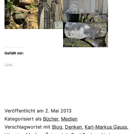
bloggt
über
den
Ruhm
am
Gefällt mir:
Nachmittag
Lädt…
Veröffentlicht am
2. Mai 2013
Kategorisiert als
Bücher
,
Medien
Verschlagwortet mit
Blog
,
Denken
,
Karl-Markus Gauss
,