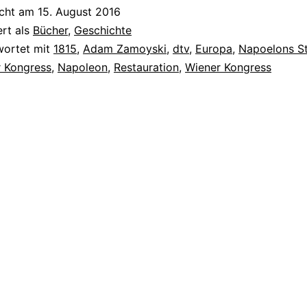
icht am
15. August 2016
ert als
Bücher
,
Geschichte
wortet mit
1815
,
Adam Zamoyski
,
dtv
,
Europa
,
Napoelons S
r Kongress
,
Napoleon
,
Restauration
,
Wiener Kongress