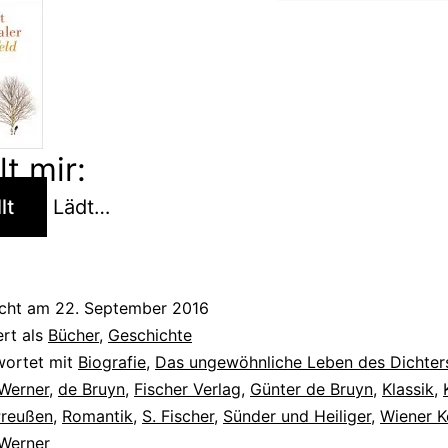
lt mir:
lt
Lädt…
ichen
s
icht am
22. September 2016
ert als
Bücher
,
Geschichte
wortet mit
Biografie
,
Das ungewöhnliche Leben des Dichter
 Werner
,
de Bruyn
,
Fischer Verlag
,
Günter de Bruyn
,
Klassik
,
reußen
,
Romantik
,
S. Fischer
,
Sünder und Heiliger
,
Wiener K
 Werner