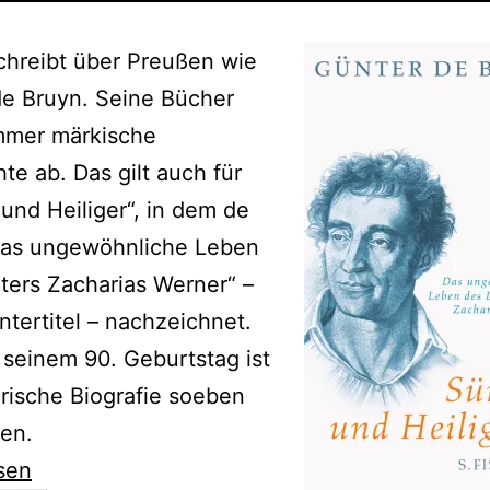
chreibt über Preußen wie
de Bruyn. Seine Bücher
immer märkische
te ab. Das gilt auch für
und Heiliger“, in dem de
das ungewöhnliche Leben
ters Zacharias Werner“ –
ntertitel – nachzeichnet.
 seinem 90. Geburtstag ist
rarische Biografie soeben
en.
sen