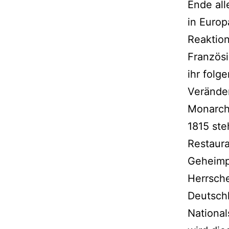
Ende all
in Europa
Reaktion
Französ
ihr fol
Veränder
Monarchi
1815 ste
Restaura
Geheimpo
Herrsche
Deutsch
National