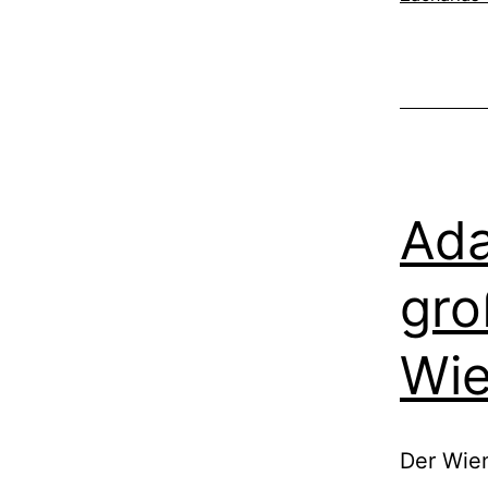
Ad
gro
Wie
Der Wien