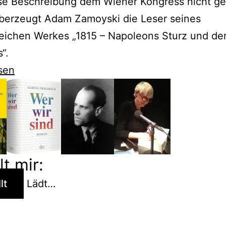
se Beschreibung dem Wiener Kongress nicht ge
berzeugt Adam Zamoyski die Leser seines
eichen Werkes „1815 – Napoleons Sturz und de
“.
sen
i
ges
lt mir:
ses
lt
Lädt…