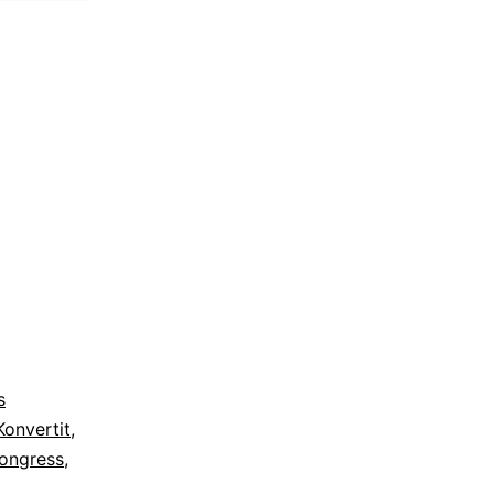
s
Konvertit
,
ongress
,