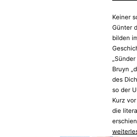
Keiner s
Günter 
bilden 
Geschich
„Sünder 
Bruyn „
des Dich
so der U
Kurz vor
die lite
erschien
Günter
weiterle