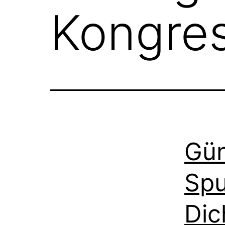
Kongre
Gün
Spu
Dic