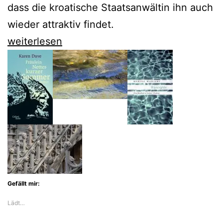
dass die kroatische Staatsanwältin ihn auch
wieder attraktiv findet.
Veit
weiterlesen
Heinichen
nimmt
sich
Südtirols
Privilegien
und
Nationalismus
vor
Gefällt mir:
Lädt…