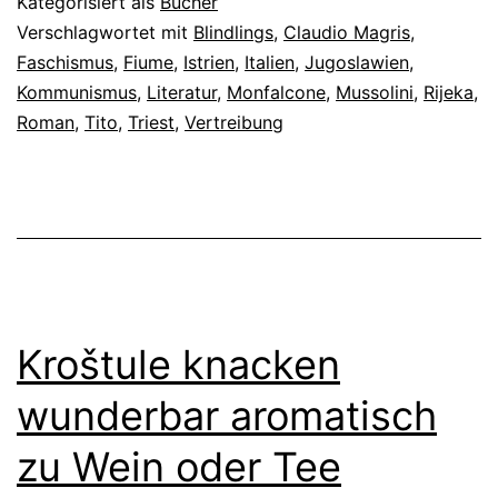
Kategorisiert als
Bücher
Verschlagwortet mit
Blindlings
,
Claudio Magris
,
Faschismus
,
Fiume
,
Istrien
,
Italien
,
Jugoslawien
,
Kommunismus
,
Literatur
,
Monfalcone
,
Mussolini
,
Rijeka
,
Roman
,
Tito
,
Triest
,
Vertreibung
Kroštule knacken
wunderbar aromatisch
zu Wein oder Tee