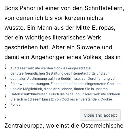
Boris Pahor ist einer von den Schriftstellern,
von denen ich bis vor kurzem nichts
wusste. Ein Mann aus der Mitte Europas,
der ein wichtiges literarisches Werk
geschrieben hat. Aber ein Slowene und
damit ein Angehöriger eines Volkes, das in
Deutschland kaum zur Kenntnis genommen
Auf dieser Website werden Cookies eingesetzt zur
benutzerfreundlichen Gestaltung des Internetauftritts und zur
wird. Noch immer orientieren wir uns ja viel
optimalen Abstimmung auf Ihre Bedürfnisse, zur Durchführung von
Reichweitenmessungen. Einzelheiten über die eingesetzten Cookies
stärker in Richtung Westen als nach Osten.
und die Möglichkeit, diese abzulehnen, finden Sie in unseren
Datenschutzhinweisen. Durch die Nutzung unserer Website erklären
Karl-Markus Gauß ist da anders. Der
Sie sich mit diesem Einsatz von Cookies einverstanden.
Cookie
Policy
Österreicher hat schon immer einen
offenen Blick in die slawische Welt, nach
Zentraleuropa, wo einst die Österreichische