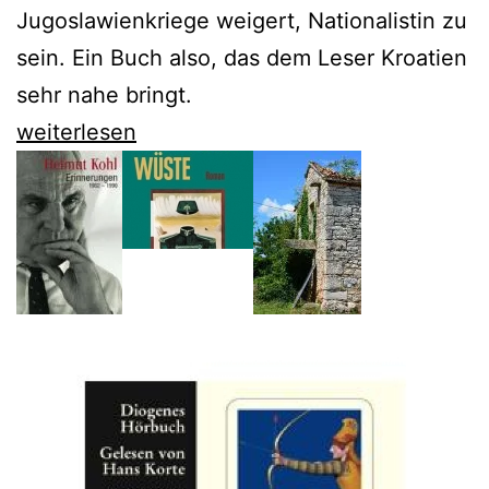
Jugoslawienkriege weigert, Nationalistin zu
sein. Ein Buch also, das dem Leser Kroatien
sehr nahe bringt.
Richard
weiterlesen
Swartz
erzählt
die
Geschichte
seiner
kroatischen
Familie