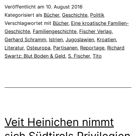
Veröffentlicht am
10. August 2016
Kategorisiert als
Bücher
,
Geschichte
,
Politik
Verschlagwortet mit
Bücher
,
Eine kroatische Familien-
Geschichte
,
Familiengeschichte
,
Fischer Verlag
,
Gerhard Schramm
,
Istrien
,
Jugoslawien
,
Kroatien
,
Literatur
,
Osteuropa
,
Partisanen
,
Reportage
,
Richard
Swartz: Blut Boden & Geld
,
S. Fischer
,
Tito
Veit Heinichen nimmt
sich Südtirols Privilegien