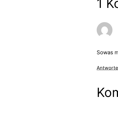
1 K
Sowas mu
Antwort
Kom