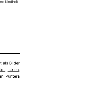
hre Kindheit
rt als
Bilder
tos
,
Istrien
,
en
,
Puntera