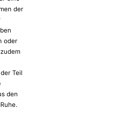
amen der
r
rben
n oder
, zudem
der Teil
e
us den
 Ruhe.