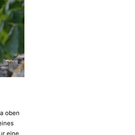
ra oben
eines
ur eine