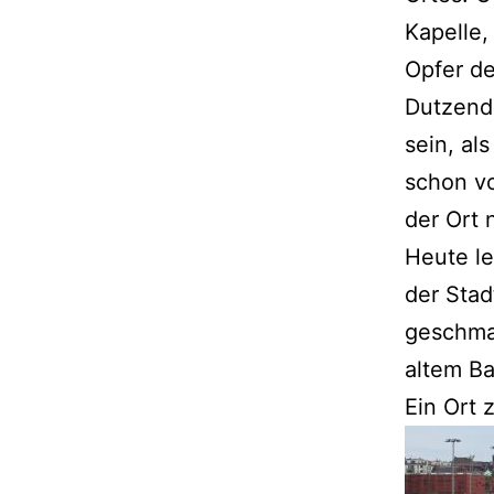
Kapelle,
Opfer de
Dutzend
sein, al
schon vo
der Ort 
Heute le
der Stad
geschmac
altem Ba
Ein Ort