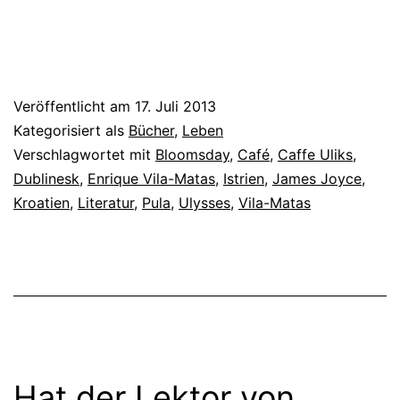
Veröffentlicht am
17. Juli 2013
Kategorisiert als
Bücher
,
Leben
Verschlagwortet mit
Bloomsday
,
Café
,
Caffe Uliks
,
Dublinesk
,
Enrique Vila-Matas
,
Istrien
,
James Joyce
,
Kroatien
,
Literatur
,
Pula
,
Ulysses
,
Vila-Matas
Hat der Lektor von