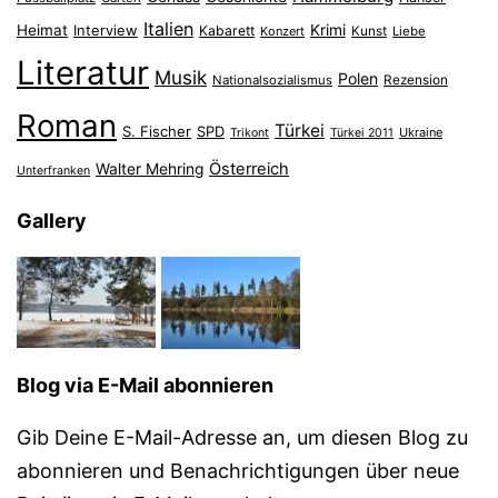
Italien
Heimat
Interview
Krimi
Kabarett
Konzert
Kunst
Liebe
Literatur
Musik
Polen
Nationalsozialismus
Rezension
Roman
Türkei
S. Fischer
SPD
Ukraine
Trikont
Türkei 2011
Österreich
Walter Mehring
Unterfranken
Gallery
Blog via E-Mail abonnieren
Gib Deine E-Mail-Adresse an, um diesen Blog zu
abonnieren und Benachrichtigungen über neue