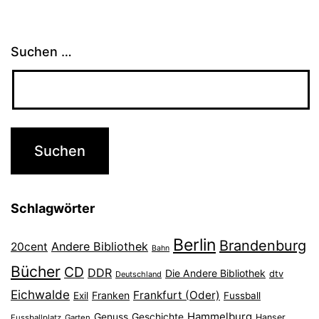
Suchen …
Schlagwörter
Berlin
Brandenburg
Andere Bibliothek
20cent
Bahn
Bücher
CD
DDR
Die Andere Bibliothek
dtv
Deutschland
Eichwalde
Frankfurt (Oder)
Franken
Exil
Fussball
Hammelburg
Genuss
Geschichte
Hanser
Fussballplatz
Garten