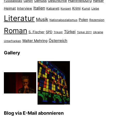
Hammelburg
Genuss
Geschichte
Hanser
Fussballplatz
Garten
Italien
Heimat
Interview
Krimi
Kabarett
Konzert
Kunst
Liebe
Literatur
Musik
Polen
Nationalsozialismus
Rezension
Roman
Türkei
S. Fischer
SPD
Ukraine
Trikont
Türkei 2011
Österreich
Walter Mehring
Unterfranken
Gallery
Blog via E-Mail abonnieren