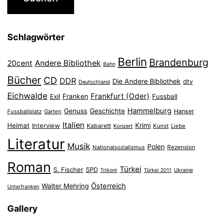
Schlagwörter
Berlin
Brandenburg
Andere Bibliothek
20cent
Bahn
Bücher
CD
DDR
Die Andere Bibliothek
dtv
Deutschland
Eichwalde
Frankfurt (Oder)
Franken
Exil
Fussball
Hammelburg
Genuss
Geschichte
Hanser
Fussballplatz
Garten
Italien
Heimat
Interview
Krimi
Kabarett
Konzert
Kunst
Liebe
Literatur
Musik
Polen
Nationalsozialismus
Rezension
Roman
Türkei
S. Fischer
SPD
Ukraine
Trikont
Türkei 2011
Österreich
Walter Mehring
Unterfranken
Gallery