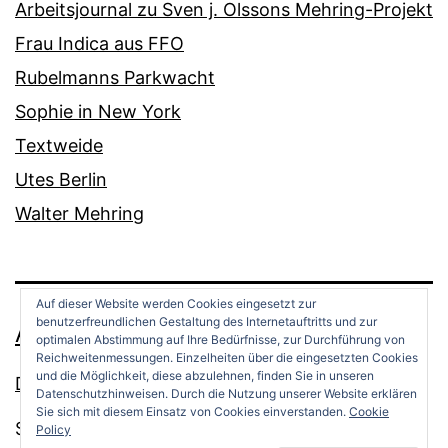
Arbeitsjournal zu Sven j. Olssons Mehring-Projekt
Frau Indica aus FFO
Rubelmanns Parkwacht
Sophie in New York
Textweide
Utes Berlin
Walter Mehring
Auf dieser Website werden Cookies eingesetzt zur
benutzerfreundlichen Gestaltung des Internetauftritts und zur
ANDREAS OPPERMANN
optimalen Abstimmung auf Ihre Bedürfnisse, zur Durchführung von
Reichweitenmessungen. Einzelheiten über die eingesetzten Cookies
und die Möglichkeit, diese abzulehnen, finden Sie in unseren
Datenschutz
Datenschutzhinweisen. Durch die Nutzung unserer Website erklären
Sie sich mit diesem Einsatz von Cookies einverstanden.
Cookie
Stolz präsentiert von
WordPress
.
Policy