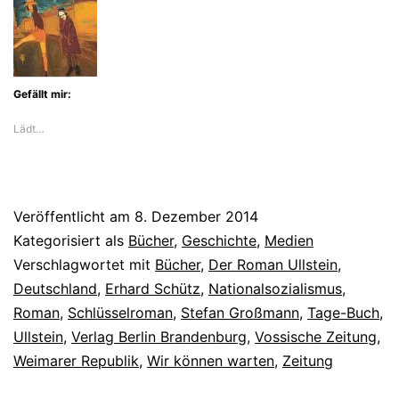
von
Stefan
Großmann
Gefällt mir:
Lädt…
Veröffentlicht am
8. Dezember 2014
Kategorisiert als
Bücher
,
Geschichte
,
Medien
Verschlagwortet mit
Bücher
,
Der Roman Ullstein
,
Deutschland
,
Erhard Schütz
,
Nationalsozialismus
,
Roman
,
Schlüsselroman
,
Stefan Großmann
,
Tage-Buch
,
Ullstein
,
Verlag Berlin Brandenburg
,
Vossische Zeitung
,
Weimarer Republik
,
Wir können warten
,
Zeitung