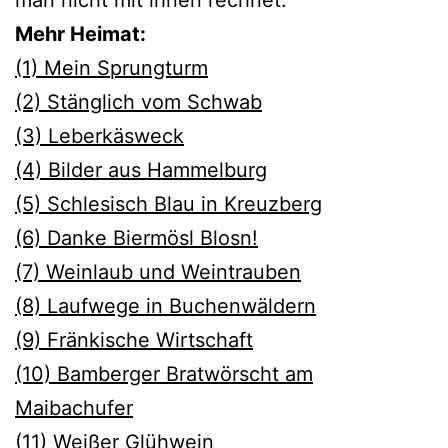
Mehr Heimat:
(1) Mein Sprungturm
(2) Stänglich vom Schwab
(3) Leberkäsweck
(4) Bilder aus Hammelburg
(5) Schlesisch Blau in Kreuzberg
(6) Danke Biermösl Blosn!
(7) Weinlaub und Weintrauben
(8) Laufwege in Buchenwäldern
(9) Fränkische Wirtschaft
(10) Bamberger Bratwörscht am
Maibachufer
(11) Weiße
r Glühwein