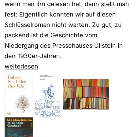
wenn man ihn gelesen hat, dann stellt man
fest: Eigentlich konnten wir auf diesen
Schlüsselroman nicht warten. Zu gut, zu
packend ist die Geschichte vom
Niedergang des Pressehauses Ullstein in
den 1930er-Jahren.
Fund
weiterlesen
nach
80
Jahren:
Der
Roman
Ullstein