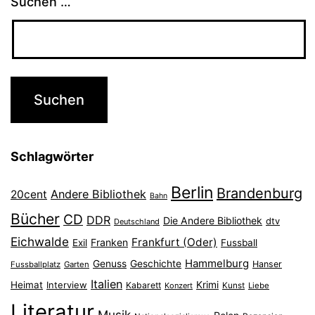
Suchen …
Schlagwörter
Berlin
Brandenburg
Andere Bibliothek
20cent
Bahn
Bücher
CD
DDR
Die Andere Bibliothek
dtv
Deutschland
Eichwalde
Frankfurt (Oder)
Franken
Exil
Fussball
Hammelburg
Genuss
Geschichte
Hanser
Fussballplatz
Garten
Italien
Heimat
Interview
Krimi
Kabarett
Konzert
Kunst
Liebe
Literatur
Musik