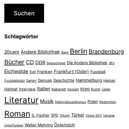
Schlagwörter
Berlin
Brandenburg
Andere Bibliothek
20cent
Bahn
Bücher
CD
DDR
Die Andere Bibliothek
dtv
Deutschland
Eichwalde
Frankfurt (Oder)
Franken
Exil
Fussball
Hammelburg
Genuss
Geschichte
Hanser
Fussballplatz
Garten
Italien
Heimat
Interview
Krimi
Kabarett
Konzert
Kunst
Liebe
Literatur
Musik
Polen
Nationalsozialismus
Rezension
Roman
Türkei
S. Fischer
SPD
Ukraine
Trikont
Türkei 2011
Österreich
Walter Mehring
Unterfranken