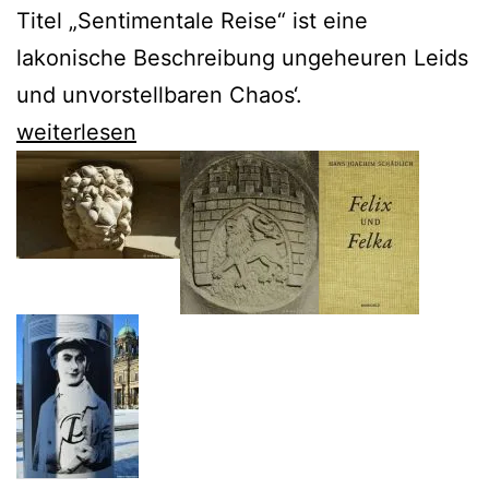
Titel „Sentimentale Reise“ ist eine
lakonische Beschreibung ungeheuren Leids
und unvorstellbaren Chaos‘.
Viktor
weiterlesen
Schklowskij
schildert
die
Grauen
der
Oktoberrevolution