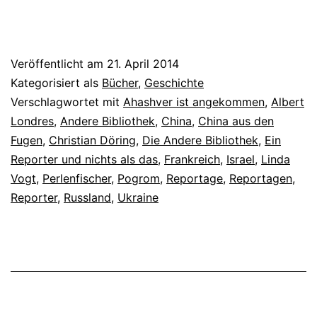
Veröffentlicht am
21. April 2014
Kategorisiert als
Bücher
,
Geschichte
Verschlagwortet mit
Ahashver ist angekommen
,
Albert
Londres
,
Andere Bibliothek
,
China
,
China aus den
Fugen
,
Christian Döring
,
Die Andere Bibliothek
,
Ein
Reporter und nichts als das
,
Frankreich
,
Israel
,
Linda
Vogt
,
Perlenfischer
,
Pogrom
,
Reportage
,
Reportagen
,
Reporter
,
Russland
,
Ukraine