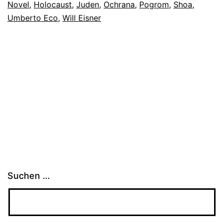
Novel
,
Holocaust
,
Juden
,
Ochrana
,
Pogrom
,
Shoa
,
Umberto Eco
,
Will Eisner
Suchen …