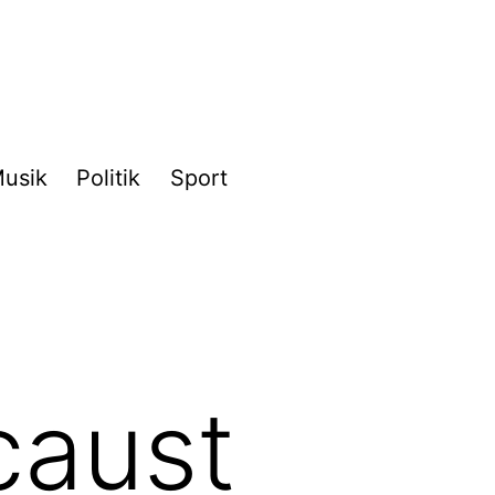
usik
Politik
Sport
caust