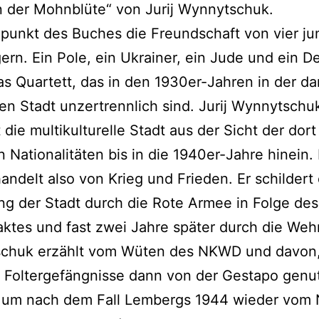
 der Mohnblüte“ von Jurij Wynnytschuk.
lpunkt des Buches die Freundschaft von vier j
rn. Ein Pole, ein Ukrainer, ein Jude und ein D
as Quartett, das in den 1930er-Jahren in der d
en Stadt unzertrennlich sind. Jurij Wynnytschu
t die multikulturelle Stadt aus der Sicht der dort
 Nationalitäten bis in die 1940er-Jahre hinein.
ndelt also von Krieg und Frieden. Er schildert 
g der Stadt durch die Rote Armee in Folge des 
aktes und fast zwei Jahre später durch die Weh
chuk erzählt vom Wüten des NKWD und davon,
 Foltergefängnisse dann von der Gestapo genu
 um nach dem Fall Lembergs 1944 wieder vom