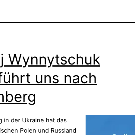
ij Wynnytschuk
führt uns nach
mberg
g in der Ukraine hat das
ischen Polen und Russland