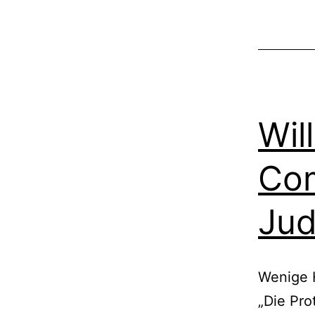
Wil
Com
Ju
Wenige H
„Die Pro