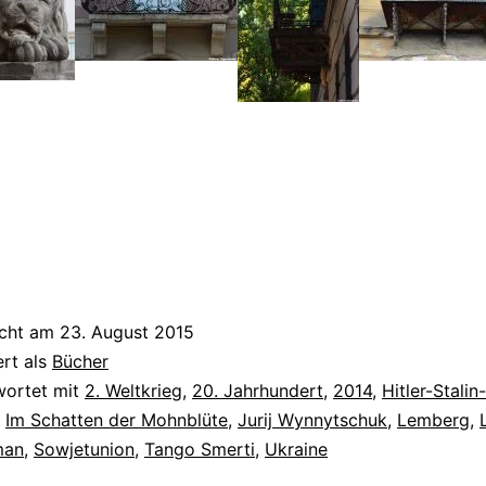
icht am
23. August 2015
ert als
Bücher
wortet mit
2. Weltkrieg
,
20. Jahrhundert
,
2014
,
Hitler-Stalin
,
Im Schatten der Mohnblüte
,
Jurij Wynnytschuk
,
Lemberg
,
man
,
Sowjetunion
,
Tango Smerti
,
Ukraine