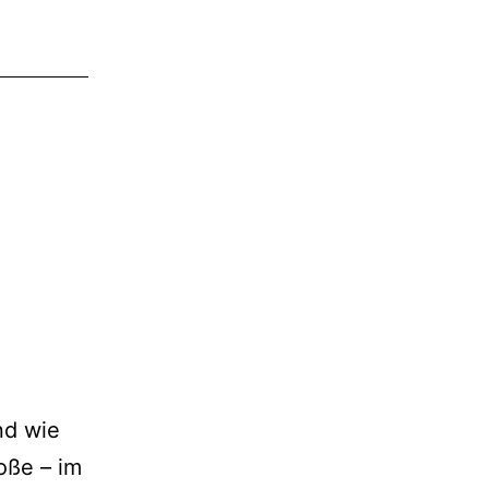
nd wie
roße – im