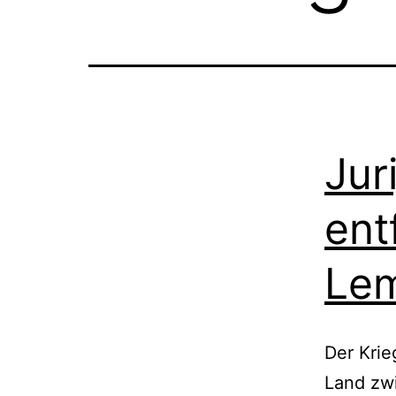
Jur
ent
Le
Der Krie
Land zw