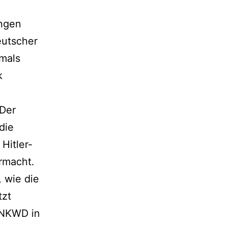
ungen
eutscher
amals
k
 Der
die
Hitler-
rmacht.
 wie die
tzt
 NKWD in