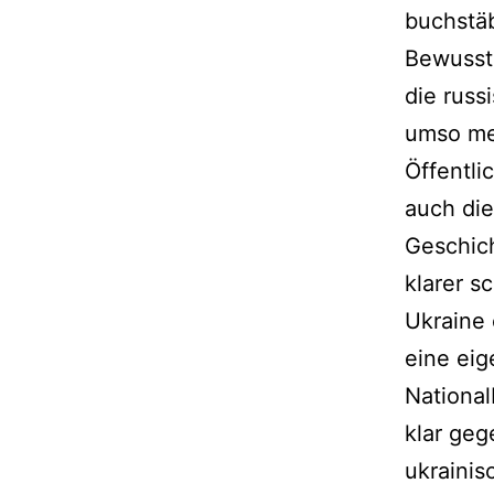
buchstäb
Bewusst
die russ
umso me
Öffentli
auch die
Geschic
klarer s
Ukraine 
eine eig
National
klar geg
ukrainis