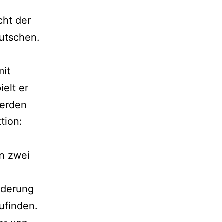
cht der
utschen.
it
elt er
werden
tion:
n zwei
nderung
ufinden.