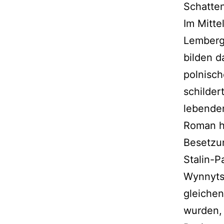
Schatten
Im Mitte
Lemberge
bilden d
polnisch
schilder
lebenden
Roman ha
Besetzun
Stalin-P
Wynnyts
gleichen
wurden,