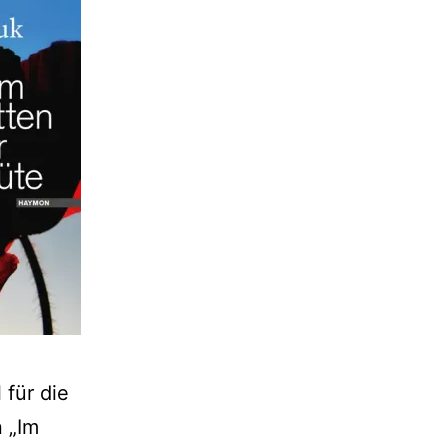
 für die
n „Im