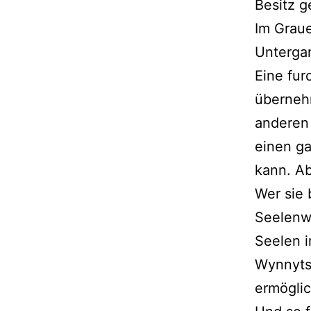
Besitz 
Im Graue
Unterga
Eine fur
überneh
anderen 
einen ga
kann. Ab
Wer sie 
Seelenw
Seelen i
Wynnyts
ermöglic