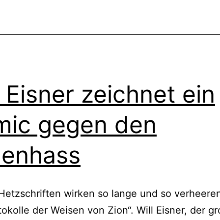
l Eisner zeichnet ein
ic gegen den
denhass
etzschriften wirken so lange und so verheere
tokolle der Weisen von Zion“. Will Eisner, der g