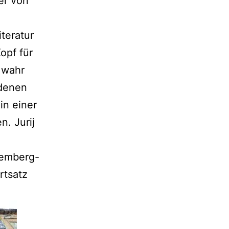
er von
teratur
opf für
 wahr
 denen
in einer
. Jurij
Lemberg-
rtsatz