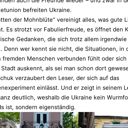
inden auch die Freunde wieder – und zwar in d
etunion befreiten Ukraine.
tten der Mohnblüte“ vereinigt alles, was gute Li
. Es strotzt vor Fabulierfreude, es öffnet den K
ische Gedanken, die sich trotz allem irgendwie
. Denn wer kennt sie nicht, die Situationen, in
 fremden Menschen verbunden fühlt oder sich 
Stadt auskennt, als sei man schon dort gewesen
huk verzaubert den Leser, der sich auf das
experiment einlässt. Und er zeigt in seinem 
nz deutlich, weshalb die Ukraine kein Wurmfo
s ist, sondern eigenständig.