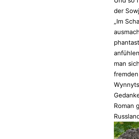
Und so f
der Sowj
„Im Scha
ausmacht
phantast
anfühlen
man sich
fremden 
Wynnytsc
Gedanken
Roman ga
Russland