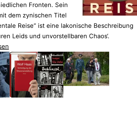
iedlichen Fronten. Sein
mit dem zynischen Titel
ntale Reise“ ist eine lakonische Beschreibung
en Leids und unvorstellbaren Chaos‘.
sen
kij
evolution