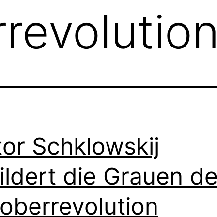
revolutio
tor Schklowskij
ildert die Grauen de
oberrevolution