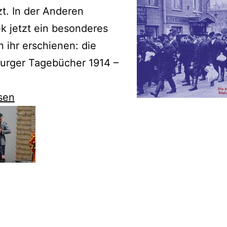
t. In der Anderen
ek jetzt ein besonderes
 ihr erschienen: die
burger Tagebücher 1914 –
sen
bt
en
ionen