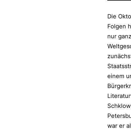
Die Okto
Folgen h
nur ganz
Weltges
zunächst
Staatsst
einem un
Bürgerkr
Literatu
Schklows
Petersbu
war er a