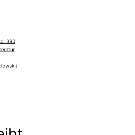
Bd. 390
,
teratur
,
klowskij
eibt