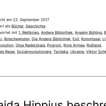
icht am
22. September 2017
ert als
Bücher
,
Geschichte
wortet mit
1. Weltkrieg
,
Andere Bibliothek
,
Anselm Bühling
,
i
,
Bolschewisten
,
Die Andere Bibliothek
,
Exil
,
Kommissar
,
Li
volution
,
Olga Radetzkaja
,
Pogrom
,
Rote Armee
,
Rußland
,
le Reise
,
Sozialrevolutionäre
,
Tscheka
,
Ukraine
,
Viktor Sch
aida Hippius beschr