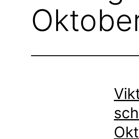
Oktober
Vik
sch
Okt