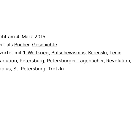
icht am
4. März 2015
ert als
Bücher
,
Geschichte
wortet mit
1. Weltkrieg
,
Bolschewismus
,
Kerenski
,
Lenin
,
volution
,
Petersburg
,
Petersburger Tagebücher
,
Revolution
,
ppius
,
St. Petersburg
,
Trotzki