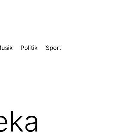
usik
Politik
Sport
eka