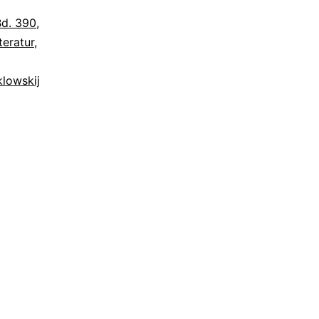
Bd. 390
,
teratur
,
klowskij