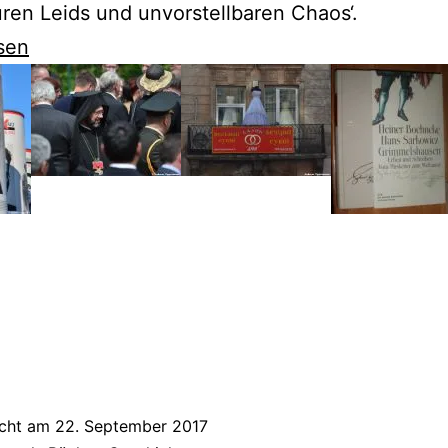
en Leids und unvorstellbaren Chaos‘.
sen
kij
evolution
icht am
22. September 2017