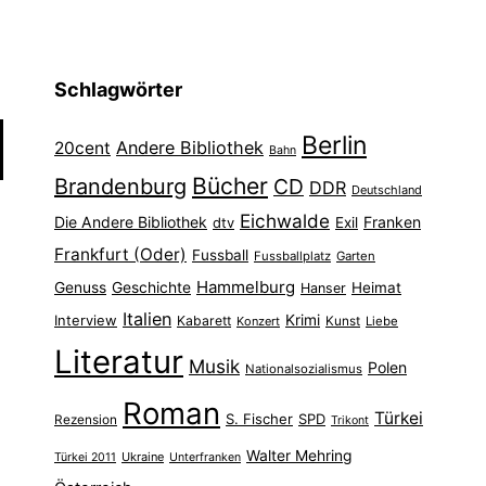
Schlagwörter
Berlin
Andere Bibliothek
20cent
Bahn
Bücher
Brandenburg
CD
DDR
Deutschland
Eichwalde
Die Andere Bibliothek
Franken
dtv
Exil
Frankfurt (Oder)
Fussball
Fussballplatz
Garten
Hammelburg
Genuss
Geschichte
Heimat
Hanser
Italien
Interview
Krimi
Kabarett
Konzert
Kunst
Liebe
Literatur
Musik
Polen
Nationalsozialismus
Roman
Türkei
S. Fischer
SPD
Rezension
Trikont
Walter Mehring
Ukraine
Türkei 2011
Unterfranken