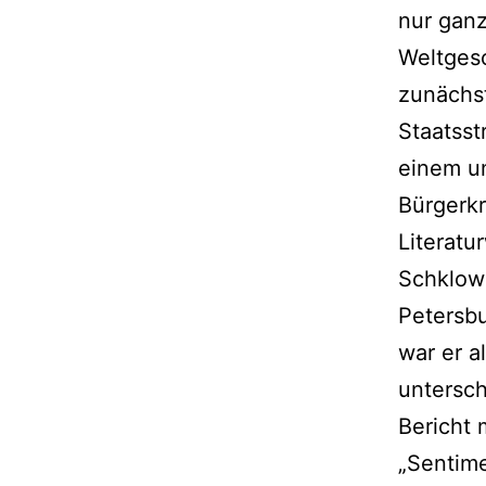
nur ganz
Weltges
zunächst
Staatsst
einem un
Bürgerkr
Literatu
Schklows
Petersbu
war er a
untersch
Bericht 
„Sentime