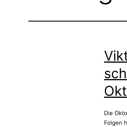
Vik
sch
Okt
Die Okto
Folgen h