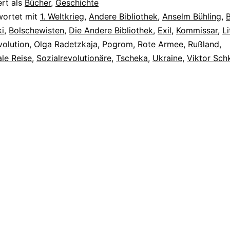
ert als
Bücher
,
Geschichte
wortet mit
1. Weltkrieg
,
Andere Bibliothek
,
Anselm Bühling
,
i
,
Bolschewisten
,
Die Andere Bibliothek
,
Exil
,
Kommissar
,
Li
volution
,
Olga Radetzkaja
,
Pogrom
,
Rote Armee
,
Rußland
,
le Reise
,
Sozialrevolutionäre
,
Tscheka
,
Ukraine
,
Viktor Sch