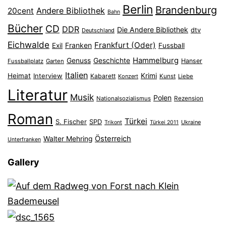
Berlin
Brandenburg
Andere Bibliothek
20cent
Bahn
Bücher
CD
DDR
Die Andere Bibliothek
dtv
Deutschland
Eichwalde
Frankfurt (Oder)
Franken
Exil
Fussball
Hammelburg
Genuss
Geschichte
Hanser
Fussballplatz
Garten
Italien
Heimat
Interview
Krimi
Kabarett
Konzert
Kunst
Liebe
Literatur
Musik
Polen
Nationalsozialismus
Rezension
Roman
Türkei
S. Fischer
SPD
Ukraine
Trikont
Türkei 2011
Österreich
Walter Mehring
Unterfranken
Gallery