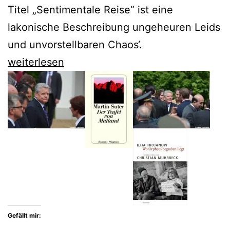
Titel „Sentimentale Reise“ ist eine
lakonische Beschreibung ungeheuren Leids
und unvorstellbaren Chaos‘.
Viktor
weiterlesen
Schklowskij
schildert
die
Grauen
der
Oktoberrevolution
Gefällt mir: