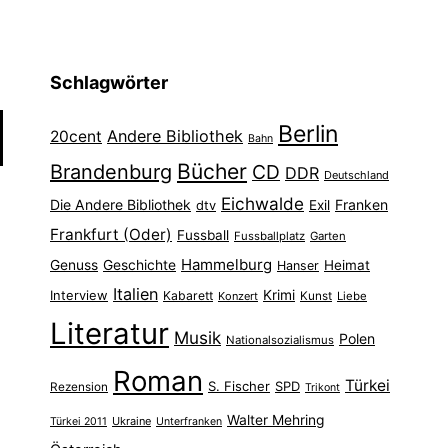
Schlagwörter
Berlin
Andere Bibliothek
20cent
Bahn
Bücher
Brandenburg
CD
DDR
Deutschland
Eichwalde
Die Andere Bibliothek
Franken
dtv
Exil
Frankfurt (Oder)
Fussball
Fussballplatz
Garten
Hammelburg
Genuss
Geschichte
Heimat
Hanser
Italien
Interview
Krimi
Kabarett
Konzert
Kunst
Liebe
Literatur
Musik
Polen
Nationalsozialismus
Roman
Türkei
S. Fischer
SPD
Rezension
Trikont
Walter Mehring
Ukraine
Türkei 2011
Unterfranken