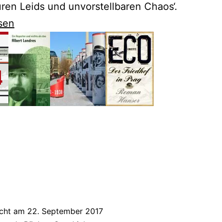
en Leids und unvorstellbaren Chaos‘.
sen
kij
evolution
icht am
22. September 2017