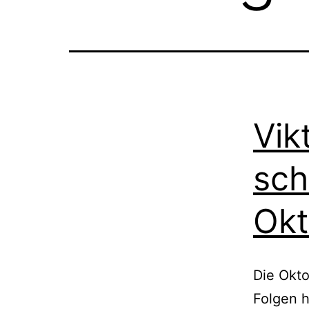
Vik
sch
Okt
Die Okto
Folgen h