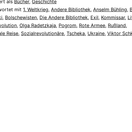
ert als
Bücher
,
Geschichte
wortet mit
1. Weltkrieg
,
Andere Bibliothek
,
Anselm Bühling
,
i
,
Bolschewisten
,
Die Andere Bibliothek
,
Exil
,
Kommissar
,
Li
volution
,
Olga Radetzkaja
,
Pogrom
,
Rote Armee
,
Rußland
,
le Reise
,
Sozialrevolutionäre
,
Tscheka
,
Ukraine
,
Viktor Sch