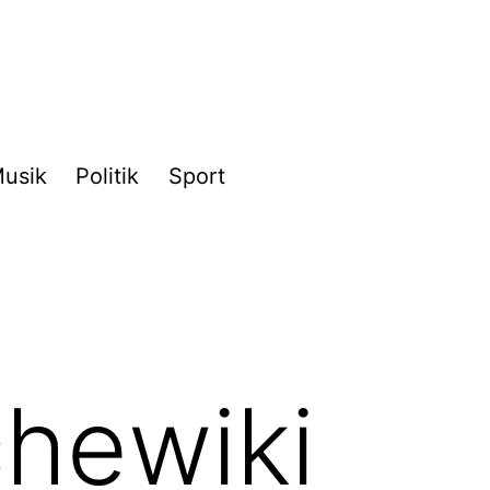
usik
Politik
Sport
chewiki