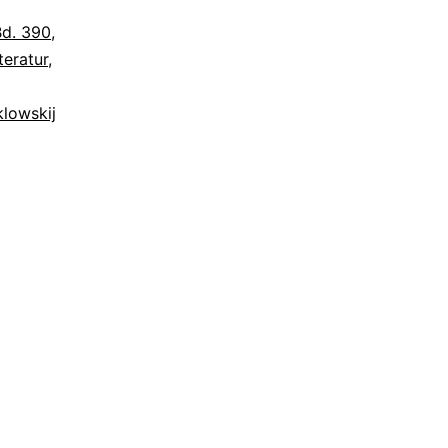
Bd. 390
,
teratur
,
klowskij