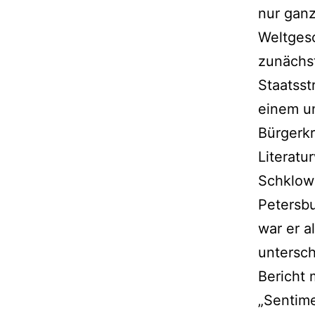
nur ganz
Weltges
zunächst
Staatsst
einem un
Bürgerkr
Literatu
Schklows
Petersbu
war er a
untersch
Bericht 
„Sentime