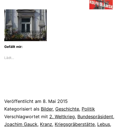
Gefällt mir:
Lädt…
Veröffentlicht am
8. Mai 2015
Kategorisiert als
Bilder
,
Geschichte
,
Politik
Verschlagwortet mit
2. Weltkrieg
,
Bundespräsident
,
Joachim Gauck
,
Kranz
,
Kriegsgräberstätte
,
Lebus
,