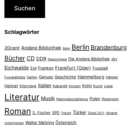
Schlagwörter
Berlin
Brandenburg
Andere Bibliothek
20cent
Bahn
Bücher
CD
DDR
Die Andere Bibliothek
dtv
Deutschland
Eichwalde
Frankfurt (Oder)
Franken
Exil
Fussball
Hammelburg
Genuss
Geschichte
Hanser
Fussballplatz
Garten
Italien
Heimat
Interview
Krimi
Kabarett
Konzert
Kunst
Liebe
Literatur
Musik
Polen
Nationalsozialismus
Rezension
Roman
Türkei
S. Fischer
SPD
Ukraine
Trikont
Türkei 2011
Österreich
Walter Mehring
Unterfranken