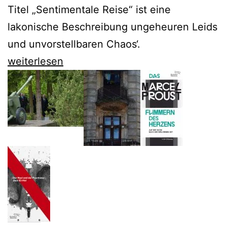
Titel „Sentimentale Reise“ ist eine
lakonische Beschreibung ungeheuren Leids
und unvorstellbaren Chaos‘.
Viktor
weiterlesen
Schklowskij
schildert
die
Grauen
der
Oktoberrevolution