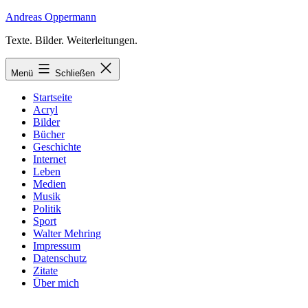
Zum
Andreas Oppermann
Inhalt
Texte. Bilder. Weiterleitungen.
springen
Menü
Schließen
Startseite
Acryl
Bilder
Bücher
Geschichte
Internet
Leben
Medien
Musik
Politik
Sport
Walter Mehring
Impressum
Datenschutz
Zitate
Über mich