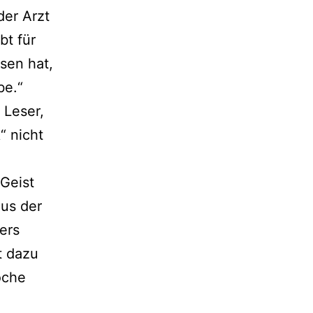
der Arzt
bt für
sen hat,
be.“
 Leser,
“ nicht
Geist
aus der
ers
t dazu
oche