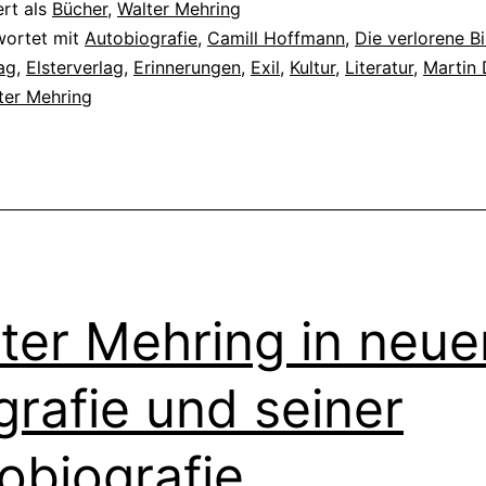
ert als
Bücher
,
Walter Mehring
wortet mit
Autobiografie
,
Camill Hoffmann
,
Die verlorene Bi
lag
,
Elsterverlag
,
Erinnerungen
,
Exil
,
Kultur
,
Literatur
,
Martin 
ter Mehring
ter Mehring in neue
grafie und seiner
obiografie