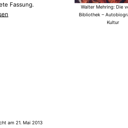
ete Fassung.
Walter Mehring: Die v
sen
Bibliothek – Autobiogra
Kultur
e
ek“
icht am
21. Mai 2013