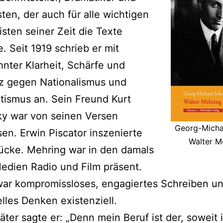
sten, der auch für alle wichtigen
isten seiner Zeit die Texte
e. Seit 1919 schrieb er mit
ter Klarheit, Schärfe und
z gegen Nationalismus und
tismus an. Sein Freund Kurt
ky war von seinen Versen
Georg-Micha
sen. Erwin Piscator inszenierte
Walter M
ücke. Mehring war in den damals
edien Radio und Film präsent.
war kompromissloses, engagiertes Schreiben u
elles Denken existenziell.
äter sagte er: „Denn mein Beruf ist der, soweit 