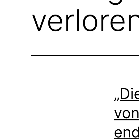
verlore
„Di
von
end