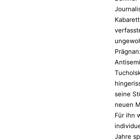
Journali
Kabarett
verfasst
ungewohn
Prägnan
Antisemi
Tuchols
hingeris
seine St
neuen M
Für ihn 
individu
Jahre sp