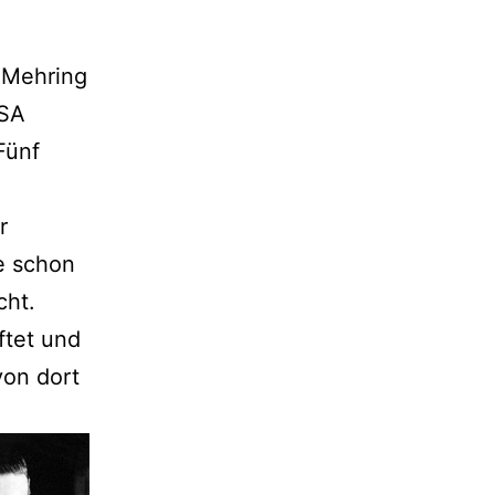
r Mehring
 SA
Fünf
r
e schon
cht.
ftet und
von dort