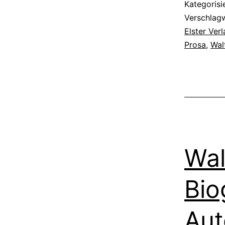
Kategorisi
Verschlag
Elster Ver
Prosa
,
Wal
Wal
Bio
Aut