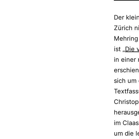
Der klei
Zürich n
Mehring
ist „
Die 
in eine
erschien
sich um 
Textfass
Christo
herausg
im Claas
um die l