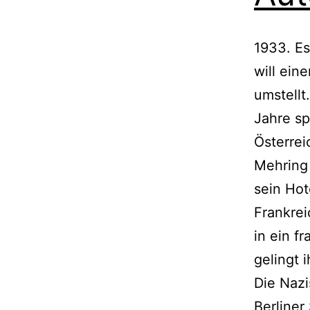
1933. Es
will ein
umstellt
Jahre sp
Österrei
Mehring 
sein Hot
Frankrei
in ein f
gelingt 
Die Naz
Berliner