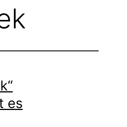
hek
ek“
t es