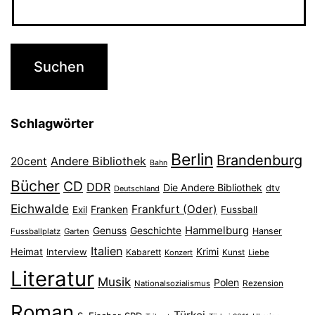
Schlagwörter
Berlin
Brandenburg
Andere Bibliothek
20cent
Bahn
Bücher
CD
DDR
Die Andere Bibliothek
dtv
Deutschland
Eichwalde
Frankfurt (Oder)
Franken
Exil
Fussball
Hammelburg
Genuss
Geschichte
Hanser
Fussballplatz
Garten
Italien
Heimat
Interview
Krimi
Kabarett
Konzert
Kunst
Liebe
Literatur
Musik
Polen
Nationalsozialismus
Rezension
Roman