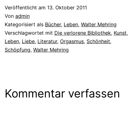
Daniel Keel, den Diogenes-
Veröffentlicht am
13. Oktober 2011
Verleger.…
Von
admin
Kategorisiert als
Bücher
,
Leben
,
Walter Mehring
Verschlagwortet mit
Die verlorene Bibliothek
,
Kunst
,
Leben
,
Liebe
,
Literatur
,
Orgasmus
,
Schönheit
,
Schöpfung
,
Walter Mehring
Kommentar verfassen