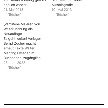
endlich wieder
Autobiografie
21. Mai 2013
10. Mai 2013
In "Bücher"
In "Bücher"
„Verrufene Malerei“ von
Walter Mehring als
Neuauflage
Es geht weiter! Verleger
Bernd Zocher macht
erneut Texte Walter
Mehrings wieder im
Buchhandel zugänglich.
Diesmal sind es seine
25. Juni 2022
Beobachtungen über die
In "Bücher"
Kunst der Moderne, die
Mehring erstmals 1958 im
Diogenes Verlag
veröffentlichen konnte.
Ergänzt wird die von
Martin Dreyfus
herausgegebene Ausgabe
um Briefe Mehrings an