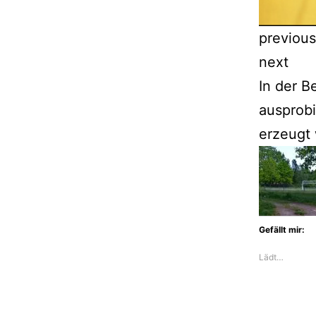
previous
next
In der B
ausprobi
erzeugt
Gefällt mir:
Lädt…