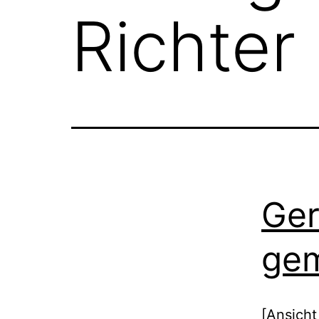
Richter
Ger
ge
[Ansicht 