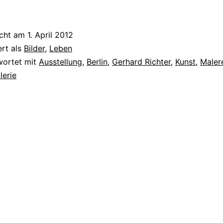
icht am
1. April 2012
ert als
Bilder
,
Leben
wortet mit
Ausstellung
,
Berlin
,
Gerhard Richter
,
Kunst
,
Maler
lerie