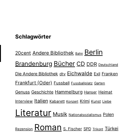
Schlagwörter
Berlin
Andere Bibliothek
20cent
Bahn
Bücher
Brandenburg
CD
DDR
Deutschland
Eichwalde
Die Andere Bibliothek
Franken
dtv
Exil
Frankfurt (Oder)
Fussball
Fussballplatz
Garten
Hammelburg
Genuss
Geschichte
Heimat
Hanser
Italien
Interview
Krimi
Kabarett
Konzert
Kunst
Liebe
Literatur
Musik
Polen
Nationalsozialismus
Roman
Türkei
S. Fischer
SPD
Rezension
Trikont