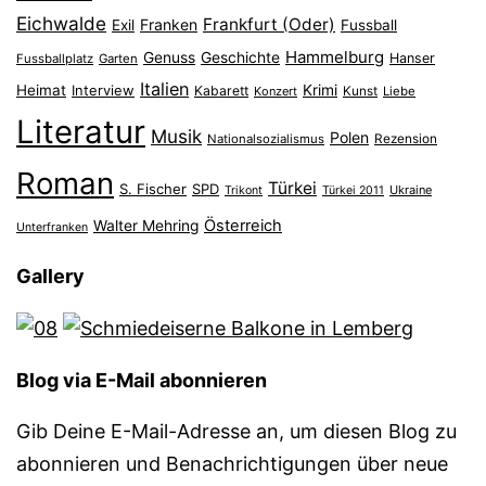
Eichwalde
Frankfurt (Oder)
Franken
Exil
Fussball
Hammelburg
Genuss
Geschichte
Hanser
Fussballplatz
Garten
Italien
Heimat
Interview
Krimi
Kabarett
Konzert
Kunst
Liebe
Literatur
Musik
Polen
Nationalsozialismus
Rezension
Roman
Türkei
S. Fischer
SPD
Ukraine
Trikont
Türkei 2011
Österreich
Walter Mehring
Unterfranken
Gallery
Blog via E-Mail abonnieren
Gib Deine E-Mail-Adresse an, um diesen Blog zu
abonnieren und Benachrichtigungen über neue