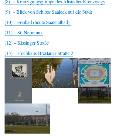
(8) – Kreuzigungsgruppe des Altstädter Kreuzwegs
(9) – Blick von Schloss Saaleck auf die Stadt
(10) – Freibad (heute Saaletalbad)
(11) – St. Nepomuk
(12) – Kissinger Straße
(13) – Hochhaus Breslauer Straße 2