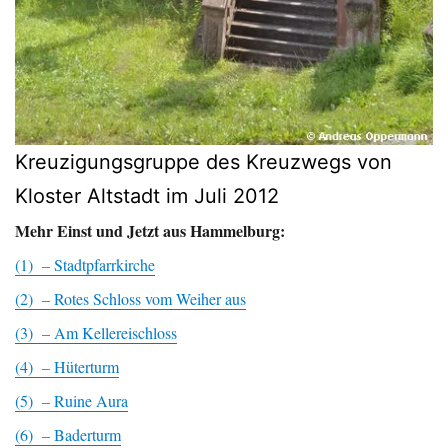
Kreuzigungsgruppe des Kreuzwegs von
Kloster Altstadt im Juli 2012
Mehr Einst und Jetzt aus Hammelburg:
(1) – Stadtpfarrkirche
(2) – Rotes Schloss vom Weiher aus
(3) – Am Kellereischloss
(4) – Hüterturm
(5) – Ruine Aura
(6) – Baderturm