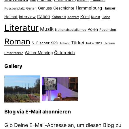
Hammelburg
Genuss
Geschichte
Hanser
Fussballplatz
Garten
Italien
Heimat
Interview
Krimi
Kabarett
Konzert
Kunst
Liebe
Literatur
Musik
Polen
Nationalsozialismus
Rezension
Roman
Türkei
S. Fischer
SPD
Ukraine
Trikont
Türkei 2011
Österreich
Walter Mehring
Unterfranken
Gallery
Blog via E-Mail abonnieren
Gib Deine E-Mail-Adresse an, um diesen Blog zu