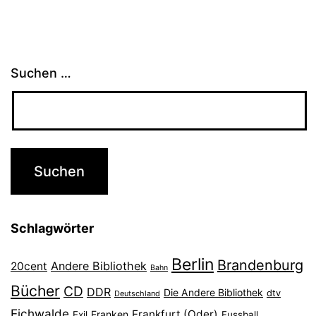
Suchen …
Schlagwörter
Berlin
Brandenburg
Andere Bibliothek
20cent
Bahn
Bücher
CD
DDR
Die Andere Bibliothek
dtv
Deutschland
Eichwalde
Frankfurt (Oder)
Franken
Exil
Fussball