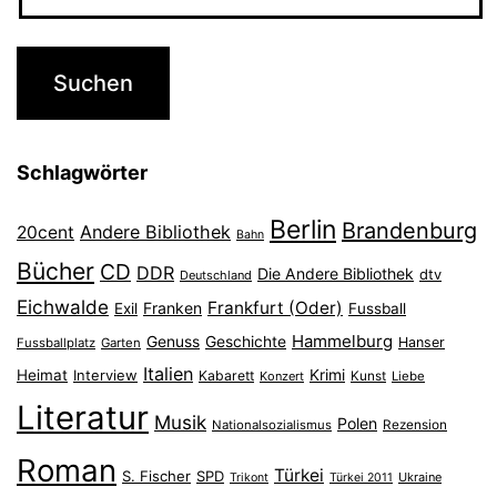
Schlagwörter
Berlin
Brandenburg
Andere Bibliothek
20cent
Bahn
Bücher
CD
DDR
Die Andere Bibliothek
dtv
Deutschland
Eichwalde
Frankfurt (Oder)
Franken
Exil
Fussball
Hammelburg
Genuss
Geschichte
Hanser
Fussballplatz
Garten
Italien
Heimat
Interview
Krimi
Kabarett
Konzert
Kunst
Liebe
Literatur
Musik
Polen
Nationalsozialismus
Rezension
Roman
Türkei
S. Fischer
SPD
Ukraine
Trikont
Türkei 2011