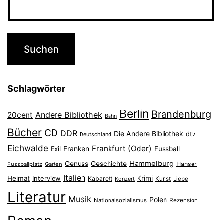
Schlagwörter
Berlin
Brandenburg
Andere Bibliothek
20cent
Bahn
Bücher
CD
DDR
Die Andere Bibliothek
dtv
Deutschland
Eichwalde
Frankfurt (Oder)
Franken
Exil
Fussball
Hammelburg
Genuss
Geschichte
Hanser
Fussballplatz
Garten
Italien
Heimat
Interview
Krimi
Kabarett
Konzert
Kunst
Liebe
Literatur
Musik
Polen
Nationalsozialismus
Rezension