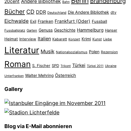
Berlin
Brandenburg
Andere Bibliothek
20cent
Bahn
Bücher
CD
DDR
Die Andere Bibliothek
dtv
Deutschland
Eichwalde
Frankfurt (Oder)
Franken
Exil
Fussball
Hammelburg
Genuss
Geschichte
Hanser
Fussballplatz
Garten
Italien
Heimat
Interview
Krimi
Kabarett
Konzert
Kunst
Liebe
Literatur
Musik
Polen
Nationalsozialismus
Rezension
Roman
Türkei
S. Fischer
SPD
Ukraine
Trikont
Türkei 2011
Österreich
Walter Mehring
Unterfranken
Gallery
Blog via E-Mail abonnieren