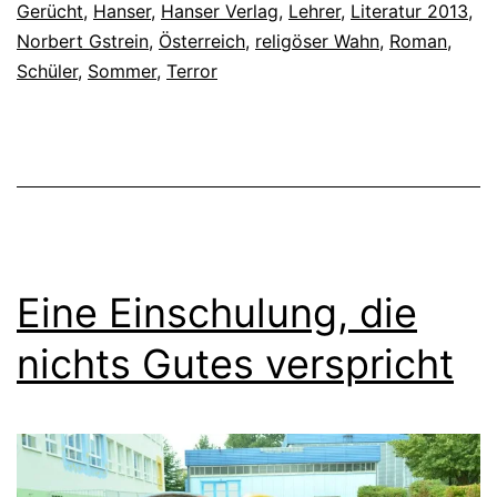
Gerücht
,
Hanser
,
Hanser Verlag
,
Lehrer
,
Literatur 2013
,
Norbert Gstrein
,
Österreich
,
religöser Wahn
,
Roman
,
Schüler
,
Sommer
,
Terror
Eine Einschulung, die
nichts Gutes verspricht