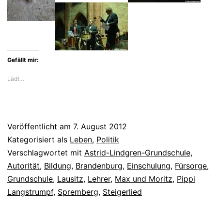
Gefällt mir:
Lädt…
Veröffentlicht am
7. August 2012
Kategorisiert als
Leben
,
Politik
Verschlagwortet mit
Astrid-Lindgren-Grundschule
,
Autorität
,
Bildung
,
Brandenburg
,
Einschulung
,
Fürsorge
,
Grundschule
,
Lausitz
,
Lehrer
,
Max und Moritz
,
Pippi
Langstrumpf
,
Spremberg
,
Steigerlied