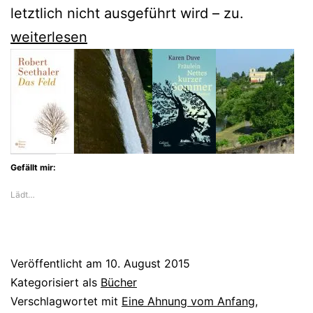
letztlich nicht ausgeführt wird – zu.
Norbert
weiterlesen
Gstrein
sucht
den
Anfang
des
Gefällt mir:
Gerüchts
Lädt…
Veröffentlicht am
10. August 2015
Kategorisiert als
Bücher
Verschlagwortet mit
Eine Ahnung vom Anfang
,