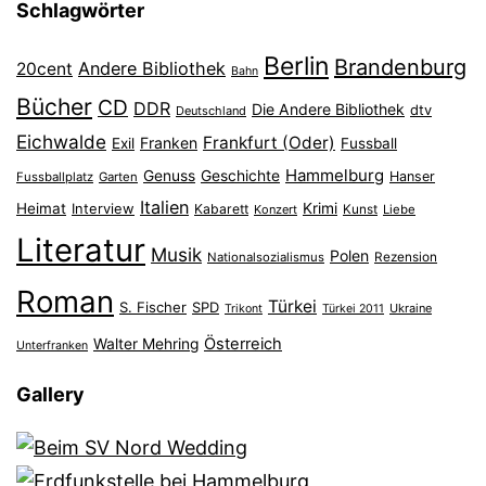
Schlagwörter
Berlin
Brandenburg
Andere Bibliothek
20cent
Bahn
Bücher
CD
DDR
Die Andere Bibliothek
dtv
Deutschland
Eichwalde
Frankfurt (Oder)
Franken
Exil
Fussball
Hammelburg
Genuss
Geschichte
Hanser
Fussballplatz
Garten
Italien
Heimat
Interview
Krimi
Kabarett
Konzert
Kunst
Liebe
Literatur
Musik
Polen
Nationalsozialismus
Rezension
Roman
Türkei
S. Fischer
SPD
Ukraine
Trikont
Türkei 2011
Österreich
Walter Mehring
Unterfranken
Gallery