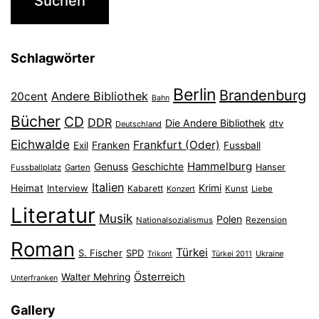
Schlagwörter
Berlin
Brandenburg
Andere Bibliothek
20cent
Bahn
Bücher
CD
DDR
Die Andere Bibliothek
dtv
Deutschland
Eichwalde
Frankfurt (Oder)
Franken
Exil
Fussball
Hammelburg
Genuss
Geschichte
Hanser
Fussballplatz
Garten
Italien
Heimat
Interview
Krimi
Kabarett
Konzert
Kunst
Liebe
Literatur
Musik
Polen
Nationalsozialismus
Rezension
Roman
Türkei
S. Fischer
SPD
Ukraine
Trikont
Türkei 2011
Österreich
Walter Mehring
Unterfranken
Gallery