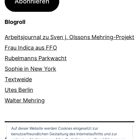
Abonnieren
Blogroll
Arbeitsjournal zu Sven j. Olssons Mehring-Projekt
Frau Indica aus FFO
Rubelmanns Parkwacht
Sophie in New York
Textweide
Utes Berlin
Walter Mehring
Auf dieser Website werden Cookies eingesetzt zur
benutzerfreundlichen Gestaltung des Internetauftritts und zur
ANDREAS OPPERMANN