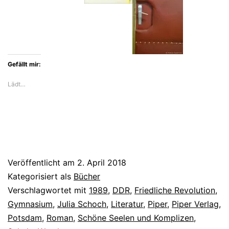
Enttäuschungen
der
Wendegeneration
Gefällt mir:
Lädt…
Veröffentlicht am
2. April 2018
Kategorisiert als
Bücher
Verschlagwortet mit
1989
,
DDR
,
Friedliche Revolution
,
Gymnasium
,
Julia Schoch
,
Literatur
,
Piper
,
Piper Verlag
,
Potsdam
,
Roman
,
Schöne Seelen und Komplizen
,