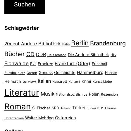
Schlagwörter
Berlin
Brandenburg
Andere Bibliothek
20cent
Bahn
Bücher
CD
DDR
Die Andere Bibliothek
dtv
Deutschland
Eichwalde
Frankfurt (Oder)
Franken
Exil
Fussball
Hammelburg
Genuss
Geschichte
Hanser
Fussballplatz
Garten
Italien
Heimat
Interview
Krimi
Kabarett
Konzert
Kunst
Liebe
Literatur
Musik
Polen
Nationalsozialismus
Rezension
Roman
Türkei
S. Fischer
SPD
Ukraine
Trikont
Türkei 2011
Österreich
Walter Mehring
Unterfranken