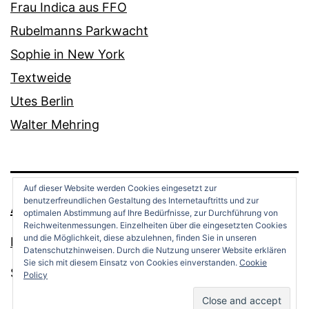
Frau Indica aus FFO
Rubelmanns Parkwacht
Sophie in New York
Textweide
Utes Berlin
Walter Mehring
Auf dieser Website werden Cookies eingesetzt zur
benutzerfreundlichen Gestaltung des Internetauftritts und zur
ANDREAS OPPERMANN
optimalen Abstimmung auf Ihre Bedürfnisse, zur Durchführung von
Reichweitenmessungen. Einzelheiten über die eingesetzten Cookies
und die Möglichkeit, diese abzulehnen, finden Sie in unseren
Datenschutz
Datenschutzhinweisen. Durch die Nutzung unserer Website erklären
Sie sich mit diesem Einsatz von Cookies einverstanden.
Cookie
Stolz präsentiert von
WordPress
.
Policy