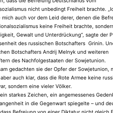
n, dass die Befreiung Deutschlands vom
sozialismus nicht unbedingt Freiheit brachte. „I
 mich auch vor dem Leid derer, denen die Befr
onalsozialismus keine Freiheit brachte, sonder
igkeit, Gewalt und Unterdrückung“, sagte der P
enheit des russischen Botschafters Grinin. Un
chen Botschafters Andrij Melnyk und weiteren
tern des Nachfolgestaaten der Sowjetunion.
am gedachten sie der Opfer der Sowjetunion,
aber auch klar, dass die Rote Armee keine russ
r, sondern eine vieler Völker.
 ein starkes Zeichen, ein angemessenes Geden
angenheit in die Gegenwart spiegelte – und deu
dass Befreiung von einer Diktatur nicht gleich F