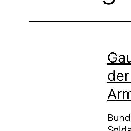
Gau
der
Ar
Bund
Solda