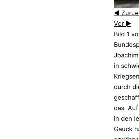
◄ Zurue
Vor ►
Bild 1 v
Bundesp
Joachim 
in schwi
Kriegsen
durch di
geschaff
das. Auf
in den l
Gauck hä