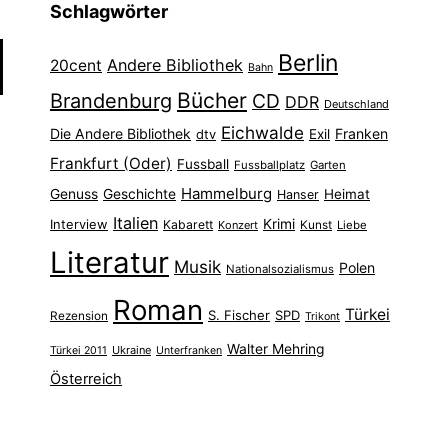
Schlagwörter
Berlin
Andere Bibliothek
20cent
Bahn
Bücher
Brandenburg
CD
DDR
Deutschland
Eichwalde
Die Andere Bibliothek
Franken
dtv
Exil
Frankfurt (Oder)
Fussball
Fussballplatz
Garten
Hammelburg
Genuss
Geschichte
Heimat
Hanser
Italien
Interview
Krimi
Kabarett
Konzert
Kunst
Liebe
Literatur
Musik
Polen
Nationalsozialismus
Roman
Türkei
S. Fischer
SPD
Rezension
Trikont
Walter Mehring
Ukraine
Türkei 2011
Unterfranken
Österreich