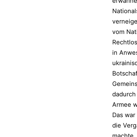
erwähne
National
verneige
vom Nati
Rechtlos
in Anwes
ukrainis
Botschaf
Gemeins
dadurch 
Armee wa
Das war
die Verg
machte, 