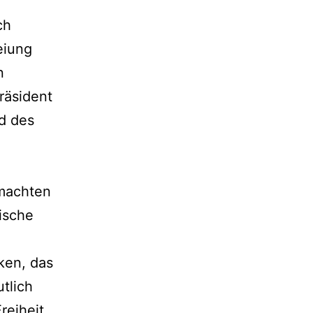
ch
eiung
n
räsident
d des
 machten
ische
ken, das
tlich
reiheit