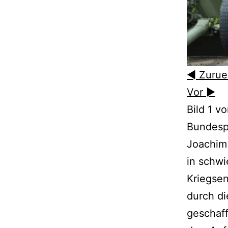
◄ Zurue
Vor ►
Bild 1 v
Bundesp
Joachim 
in schwi
Kriegsen
durch di
geschaff