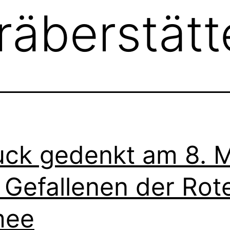
räberstätt
ck gedenkt am 8. M
 Gefallenen der Rot
mee