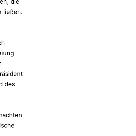
en, die
 ließen.
ch
eiung
n
räsident
d des
 machten
ische