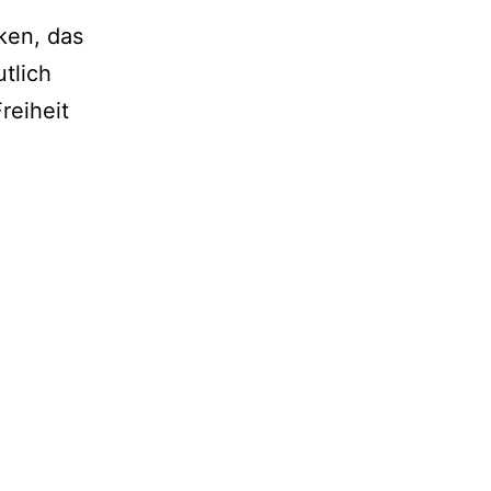
ken, das
tlich
reiheit