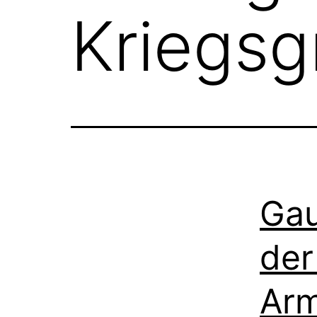
Kriegsg
Gau
der
Ar