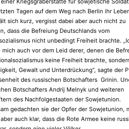
 einer Kriegsgräberstätte für sowjetische Soldat
etzten Tagen auf dem Weg nach Berlin ihr Leben
lt sich kurz, vergisst dabei aber auch nicht zu
n, dass die Befreiung Deutschlands vom
sozialismus nicht unbedingt Freiheit brachte. „I
 mich auch vor dem Leid derer, denen die Befr
onalsozialismus keine Freiheit brachte, sonder
igkeit, Gewalt und Unterdrückung“, sagte der P
enheit des russischen Botschafters Grinin. Un
chen Botschafters Andrij Melnyk und weiteren
tern des Nachfolgestaaten der Sowjetunion.
am gedachten sie der Opfer der Sowjetunion,
aber auch klar, dass die Rote Armee keine russ
r, sondern eine vieler Völker.