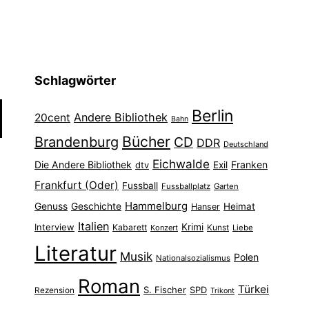
Schlagwörter
Berlin
Andere Bibliothek
20cent
Bahn
Bücher
Brandenburg
CD
DDR
Deutschland
Eichwalde
Die Andere Bibliothek
Franken
dtv
Exil
Frankfurt (Oder)
Fussball
Fussballplatz
Garten
Hammelburg
Genuss
Geschichte
Heimat
Hanser
Italien
Interview
Krimi
Kabarett
Konzert
Kunst
Liebe
Literatur
Musik
Polen
Nationalsozialismus
Roman
Türkei
S. Fischer
SPD
Rezension
Trikont