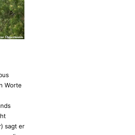
bus
en Worte
ands
cht
) sagt er