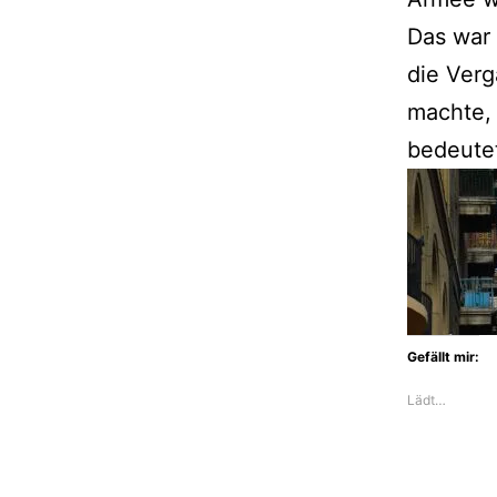
Das war
die Verg
machte, 
bedeute
Gefällt mir:
Lädt…