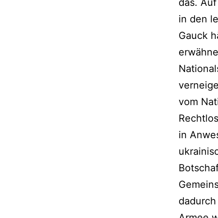
das. Auf
in den l
Gauck hä
erwähne
National
verneige
vom Nati
Rechtlos
in Anwes
ukrainis
Botschaf
Gemeins
dadurch 
Armee wa