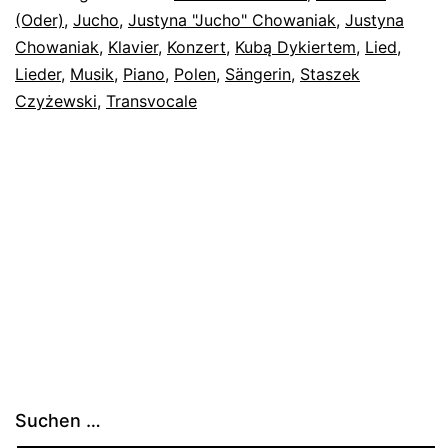
(Oder)
,
Jucho
,
Justyna "Jucho" Chowaniak
,
Justyna
Chowaniak
,
Klavier
,
Konzert
,
Kubą Dykiertem
,
Lied
,
Lieder
,
Musik
,
Piano
,
Polen
,
Sängerin
,
Staszek
Czyżewski
,
Transvocale
Suchen …