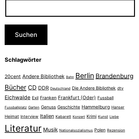
Schlagwörter
Berlin
Brandenburg
Andere Bibliothek
20cent
Bahn
Bücher
CD
DDR
Die Andere Bibliothek
dtv
Deutschland
Eichwalde
Frankfurt (Oder)
Franken
Exil
Fussball
Hammelburg
Genuss
Geschichte
Hanser
Fussballplatz
Garten
Italien
Heimat
Interview
Krimi
Kabarett
Konzert
Kunst
Liebe
Literatur
Musik
Polen
Nationalsozialismus
Rezension