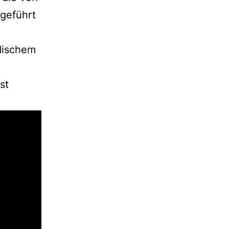
geführt
n
dischem
st