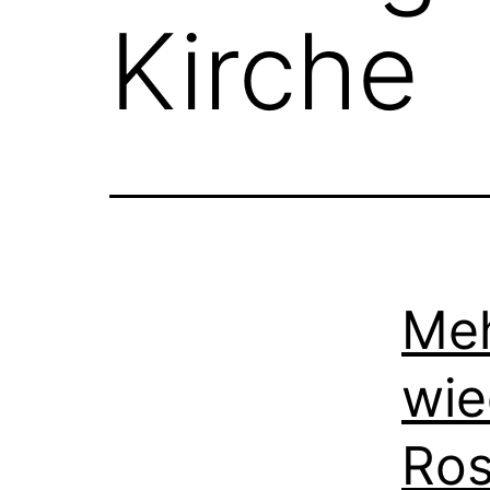
Kirche
Meh
wie
Ros