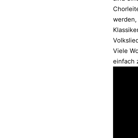
Chorlei
werden, 
Klassik
Volkslie
Viele Wo
einfach