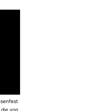
osenfest
 die von