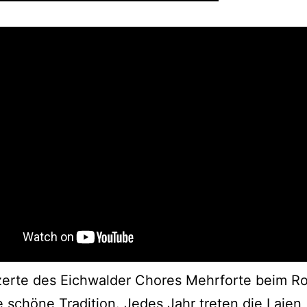
zerte des Eichwalder Chores Mehrforte beim R
e schöne Tradition. Jedes Jahr treten die Laien,