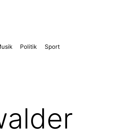
usik
Politik
Sport
walder