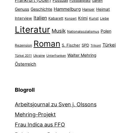
Frankfurt (Oder)
Fussball
Fussballplatz
Garten
Hammelburg
Genuss
Geschichte
Heimat
Hanser
Italien
Interview
Krimi
Kabarett
Konzert
Kunst
Liebe
Literatur
Musik
Polen
Nationalsozialismus
Roman
Türkei
S. Fischer
SPD
Rezension
Trikont
Walter Mehring
Ukraine
Türkei 2011
Unterfranken
Österreich
Blogroll
Arbeitsjournal zu Sven j. Olssons
Mehring-Projekt
Frau Indica aus FFO