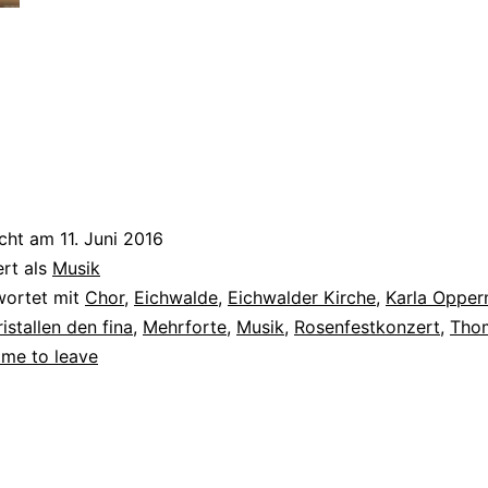
icht am
11. Juni 2016
ert als
Musik
wortet mit
Chor
,
Eichwalde
,
Eichwalder Kirche
,
Karla Oppe
ristallen den fina
,
Mehrforte
,
Musik
,
Rosenfestkonzert
,
Tho
ime to leave