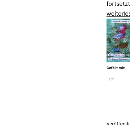
fortsetzt
Angelika
weiterle
Klüssen
begleite
April
in
den
Gefällt mir:
Westen
Lädt…
Veröffentl