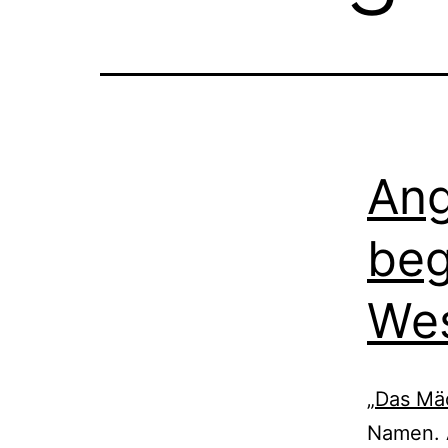
Ang
beg
We
„
Das Mä
Namen. A