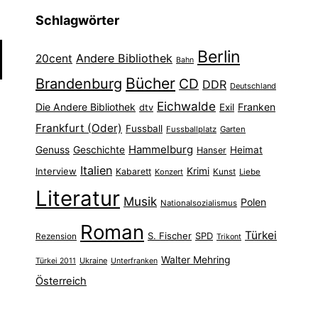
Schlagwörter
Berlin
Andere Bibliothek
20cent
Bahn
Bücher
Brandenburg
CD
DDR
Deutschland
Eichwalde
Die Andere Bibliothek
Franken
dtv
Exil
Frankfurt (Oder)
Fussball
Fussballplatz
Garten
Hammelburg
Genuss
Geschichte
Heimat
Hanser
Italien
Interview
Krimi
Kabarett
Konzert
Kunst
Liebe
Literatur
Musik
Polen
Nationalsozialismus
Roman
Türkei
S. Fischer
SPD
Rezension
Trikont
Walter Mehring
Ukraine
Türkei 2011
Unterfranken
Österreich