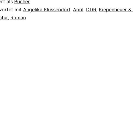
ert als
Bücher
wortet mit
Angelika Klüssendorf
,
April
,
DDR
,
Kiepenheuer &
atur
,
Roman