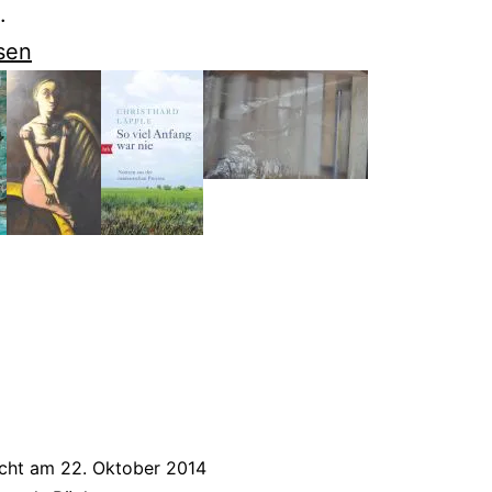
.
sen
dorf
t
icht am
22. Oktober 2014