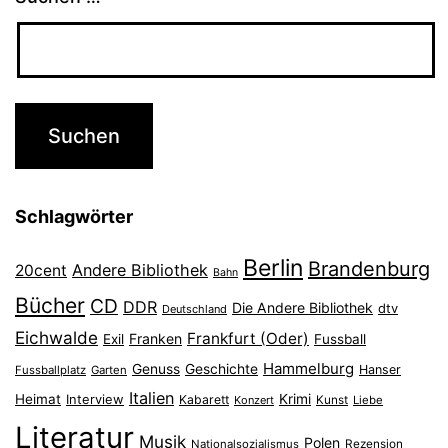
Schlagwörter
Berlin
Brandenburg
Andere Bibliothek
20cent
Bahn
Bücher
CD
DDR
Die Andere Bibliothek
dtv
Deutschland
Eichwalde
Frankfurt (Oder)
Franken
Exil
Fussball
Hammelburg
Genuss
Geschichte
Hanser
Fussballplatz
Garten
Italien
Heimat
Interview
Krimi
Kabarett
Konzert
Kunst
Liebe
Literatur
Musik
Polen
Nationalsozialismus
Rezension