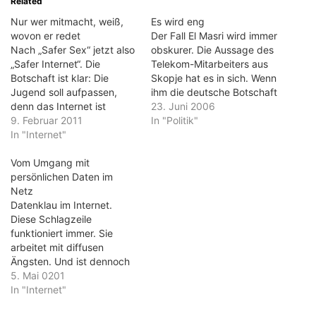
Related
Nur wer mitmacht, weiß,
Es wird eng
wovon er redet
Der Fall El Masri wird immer
Nach „Safer Sex“ jetzt also
obskurer. Die Aussage des
„Safer Internet“. Die
Telekom-Mitarbeiters aus
Botschaft ist klar: Die
Skopje hat es in sich. Wenn
Jugend soll aufpassen,
ihm die deutsche Botschaft
denn das Internet ist
tatsächlich sagte, dass der
23. Juni 2006
gefährlich. Das hat der
9. Februar 2011
Fall bekannt sei, dann wird
In "Politik"
gestrige Aktionstag zur
In "Internet"
es eng für Außenminister
Sicherheit im Internet
Frank-Walter Steinmeier.
wieder gezeigt. Damit
Vom Umgang mit
Der war als
Sicherheit irgendwie cool
persönlichen Daten im
Kanzleramtsminister von
wirkt, wird sie von politisch
Netz
Gerhard Schröder für die,
Verantwortlichen ins
Datenklau im Internet.
Geheimdienste
Englische übersetzt. Aber
Diese Schlagzeile
verantwortlich. Wenn die…
ob die jungen Netzbürger
funktioniert immer. Sie
so…
arbeitet mit diffusen
Ängsten. Und ist dennoch
bei weitem nicht immer
5. Mai 0201
richtig. SchülerVZ wird mit
In "Internet"
dem Diebstahl von 1,6