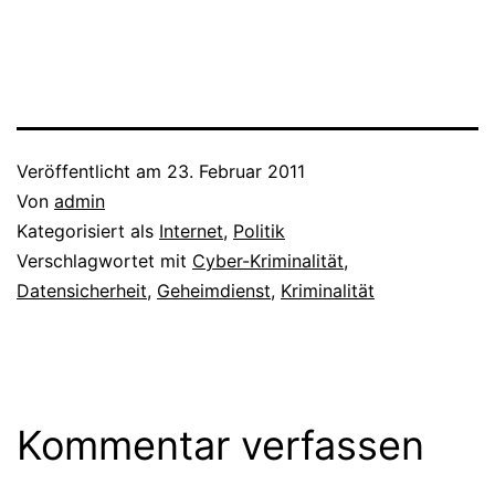
Millionen Datensätzen
konfrontiert. Ein
Wissenschaftler hat sich
die Daten auf einem
fragwürdigen Weg
besorgt. Er hat sich
Unmengen von E-Mail-
Adressen beschafft, um
Veröffentlicht am
23. Februar 2011
mit…
Von
admin
Kategorisiert als
Internet
,
Politik
Verschlagwortet mit
Cyber-Kriminalität
,
Datensicherheit
,
Geheimdienst
,
Kriminalität
Kommentar verfassen