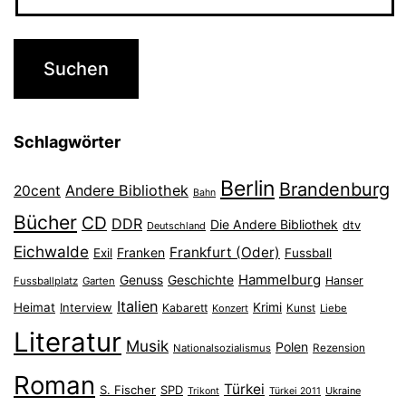
Schlagwörter
Berlin
Brandenburg
Andere Bibliothek
20cent
Bahn
Bücher
CD
DDR
Die Andere Bibliothek
dtv
Deutschland
Eichwalde
Frankfurt (Oder)
Franken
Exil
Fussball
Hammelburg
Genuss
Geschichte
Hanser
Fussballplatz
Garten
Italien
Heimat
Interview
Krimi
Kabarett
Konzert
Kunst
Liebe
Literatur
Musik
Polen
Nationalsozialismus
Rezension
Roman
Türkei
S. Fischer
SPD
Ukraine
Trikont
Türkei 2011