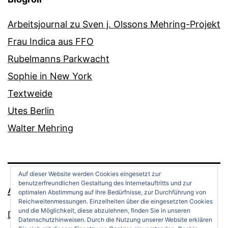
Arbeitsjournal zu Sven j. Olssons Mehring-Projekt
Frau Indica aus FFO
Rubelmanns Parkwacht
Sophie in New York
Textweide
Utes Berlin
Walter Mehring
Auf dieser Website werden Cookies eingesetzt zur
benutzerfreundlichen Gestaltung des Internetauftritts und zur
ANDREAS OPPERMANN
optimalen Abstimmung auf Ihre Bedürfnisse, zur Durchführung von
Reichweitenmessungen. Einzelheiten über die eingesetzten Cookies
und die Möglichkeit, diese abzulehnen, finden Sie in unseren
Datenschutz
Datenschutzhinweisen. Durch die Nutzung unserer Website erklären