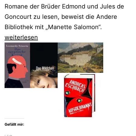
Romane der Brüder Edmond und Jules de
Goncourt zu lesen, beweist die Andere
Bibliothek mit „Manette Salomon“.
Manette
weiterlesen
Salomon
–
ein
Künstlerroman
der
Brüder
Goncourt
Gefällt mir: