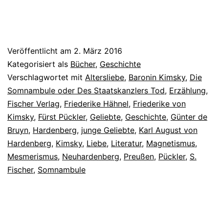
Veröffentlicht am
2. März 2016
Kategorisiert als
Bücher
,
Geschichte
Verschlagwortet mit
Altersliebe
,
Baronin Kimsky
,
Die
Somnambule oder Des Staatskanzlers Tod
,
Erzählung
,
Fischer Verlag
,
Friederike Hähnel
,
Friederike von
Kimsky
,
Fürst Pückler
,
Geliebte
,
Geschichte
,
Günter de
Bruyn
,
Hardenberg
,
junge Geliebte
,
Karl August von
Hardenberg
,
Kimsky
,
Liebe
,
Literatur
,
Magnetismus
,
Mesmerismus
,
Neuhardenberg
,
Preußen
,
Pückler
,
S.
Fischer
,
Somnambule