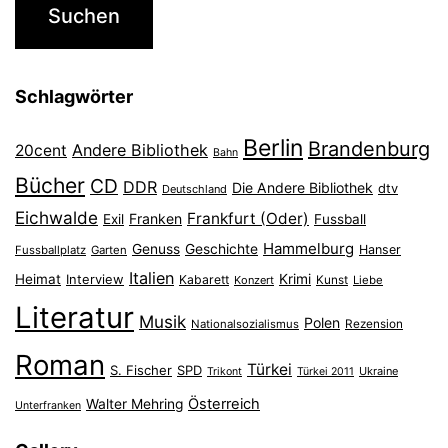
Schlagwörter
Berlin
Brandenburg
Andere Bibliothek
20cent
Bahn
Bücher
CD
DDR
Die Andere Bibliothek
dtv
Deutschland
Eichwalde
Frankfurt (Oder)
Franken
Exil
Fussball
Hammelburg
Genuss
Geschichte
Hanser
Fussballplatz
Garten
Italien
Heimat
Interview
Krimi
Kabarett
Konzert
Kunst
Liebe
Literatur
Musik
Polen
Nationalsozialismus
Rezension
Roman
Türkei
S. Fischer
SPD
Ukraine
Trikont
Türkei 2011
Österreich
Walter Mehring
Unterfranken