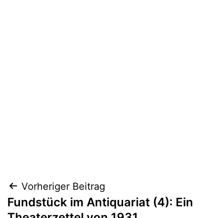
Beitragsnavigation
Vorheriger Beitrag
Fundstück im Antiquariat (4): Ein
Theaterzettel von 1931