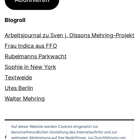
Blogroll
Arbeitsjournal zu Sven j. Olssons Mehring-Projekt
Frau Indica aus FFO
Rubelmanns Parkwacht
Sophie in New York
Textweide
Utes Berlin
Walter Mehring
Auf dieser Website werden Cookies eingesetzt zur
benutzerfreundlichen Gestaltung des Internetauftritts und zur
ANDREAS OPPERMANN
optimalen Abstimmung auf Ihre Bedürfnisse, zur Durchführung von