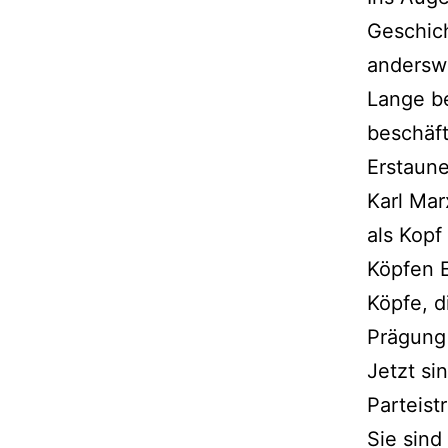
Geschich
andersw
Lange be
beschäf
Erstaune
Karl Mar
als Kopf
Köpfen E
Köpfe, d
Prägung 
Jetzt si
Parteist
Sie sind