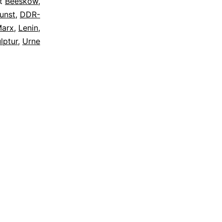
it
Beeskow
,
unst
,
DDR-
Marx
,
Lenin
,
lptur
,
Urne