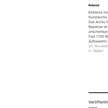
Related
Einblicke in
Kunstarchiv
Das Archiv 
Beeskow ist
unscheinba
Fast 1700 Bi
aufbewahrt. 
von den Par
20. Novemb
Massenorgan
In "Bilder"
DDR bei Küns
gegeben wo
öffentliche
verzieren. K
Jahren lager
in unterschi
Ausstellung
Veröffentl