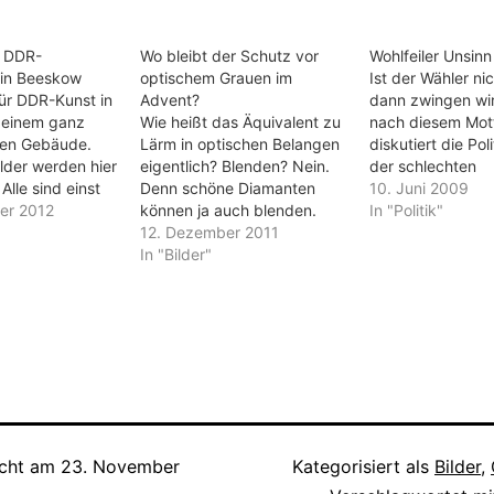
s DDR-
Wo bleibt der Schutz vor
Wohlfeiler Unsinn
 in Beeskow
optischem Grauen im
Ist der Wähler nich
für DDR-Kunst in
Advent?
dann zwingen wir 
 einem ganz
Wie heißt das Äquivalent zu
nach diesem Mot
ren Gebäude.
Lärm in optischen Belangen
diskutiert die Pol
lder werden hier
eigentlich? Blenden? Nein.
der schlechten
Alle sind einst
Denn schöne Diamanten
Wahlbeteiligung 
10. Juni 2009
teien oder den
er 2012
können ja auch blenden.
Europawahl sogar
In "Politik"
isationen der
Grauen? Nein. Das ist eher
12. Dezember 2011
Strafgebühr für 
tlern in Auftrag
ein Gefühl des Schreckens,
In "Bilder"
stinenz. 50 Euro 
rden, um
der sich beim Anblick
mündigen Bürger 
 Gebäude zu
solcher Leuchtvarianten
wenn ihm keine Pa
unst aus 40
einstellt. Aber wie dann?
Kreuzchen wert is
t hier und wird
Wenn es laut ist, dann kann
nicht nur…
edlichen
der Lärmschutz Abhilfe
en…
schaffen. Wenn es…
icht am
23. November
Kategorisiert als
Bilder
,