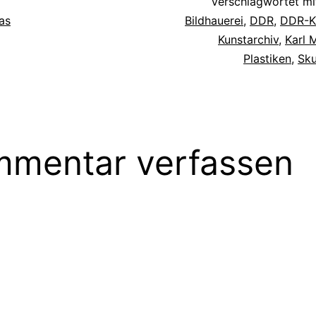
Verschlagwortet m
as
Bildhauerei
,
DDR
,
DDR-K
Kunstarchiv
,
Karl 
Plastiken
,
Sku
mentar verfassen