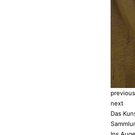
previous
next
Das Kuns
Sammlung
Ins Auge