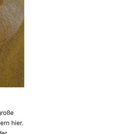
große
rn hier.
der