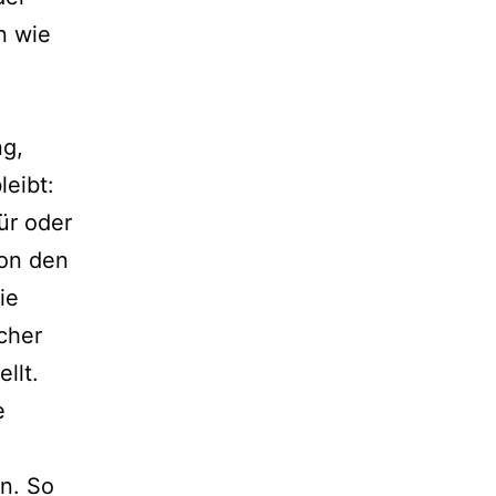
n wie
ng,
leibt:
ür oder
von den
ie
cher
llt.
e
en. So