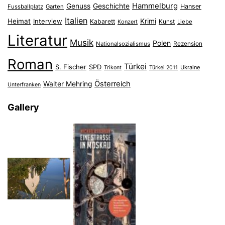
Hammelburg
Genuss
Geschichte
Hanser
Fussballplatz
Garten
Italien
Heimat
Interview
Krimi
Kabarett
Konzert
Kunst
Liebe
Literatur
Musik
Polen
Nationalsozialismus
Rezension
Roman
Türkei
S. Fischer
SPD
Ukraine
Trikont
Türkei 2011
Österreich
Walter Mehring
Unterfranken
Gallery