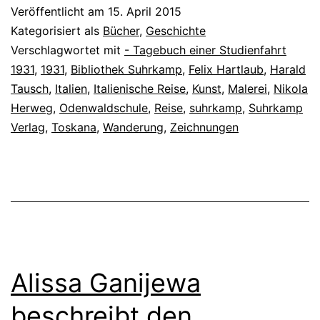
Veröffentlicht am
15. April 2015
Kategorisiert als
Bücher
,
Geschichte
Verschlagwortet mit
- Tagebuch einer Studienfahrt
1931
,
1931
,
Bibliothek Suhrkamp
,
Felix Hartlaub
,
Harald
Tausch
,
Italien
,
Italienische Reise
,
Kunst
,
Malerei
,
Nikola
Herweg
,
Odenwaldschule
,
Reise
,
suhrkamp
,
Suhrkamp
Verlag
,
Toskana
,
Wanderung
,
Zeichnungen
Alissa Ganijewa
beschreibt den