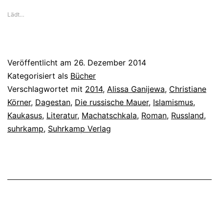
Lädt…
Veröffentlicht am
26. Dezember 2014
Kategorisiert als
Bücher
Verschlagwortet mit
2014
,
Alissa Ganijewa
,
Christiane
Körner
,
Dagestan
,
Die russische Mauer
,
Islamismus
,
Kaukasus
,
Literatur
,
Machatschkala
,
Roman
,
Russland
,
suhrkamp
,
Suhrkamp Verlag