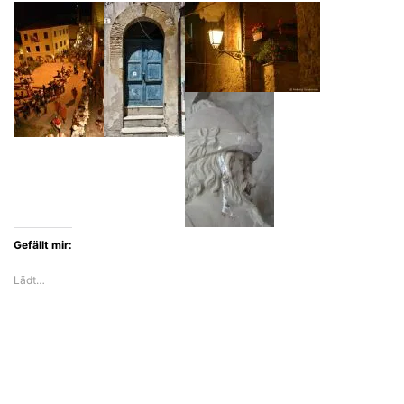
offene
Blick
des
18jährigen
Felix
Hartlaub
Gefällt mir:
Lädt…