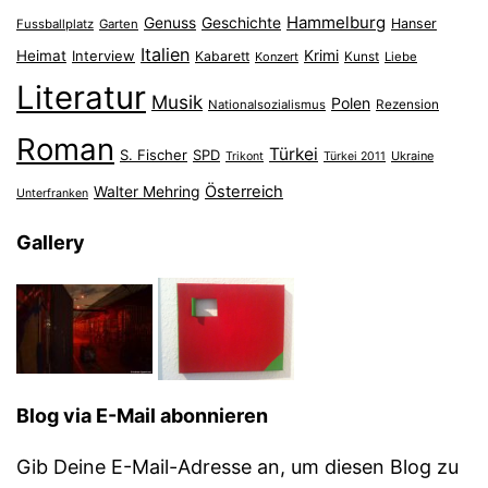
Hammelburg
Genuss
Geschichte
Hanser
Fussballplatz
Garten
Italien
Heimat
Interview
Krimi
Kabarett
Konzert
Kunst
Liebe
Literatur
Musik
Polen
Nationalsozialismus
Rezension
Roman
Türkei
S. Fischer
SPD
Ukraine
Trikont
Türkei 2011
Österreich
Walter Mehring
Unterfranken
Gallery
Blog via E-Mail abonnieren
Gib Deine E-Mail-Adresse an, um diesen Blog zu