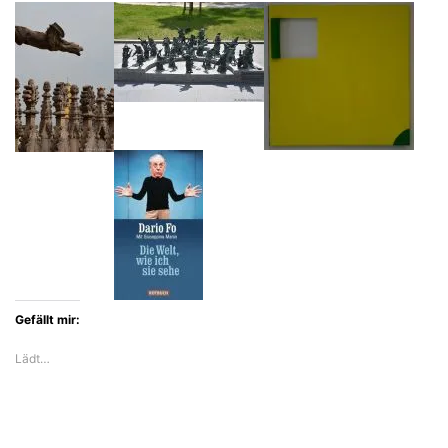
offene
Blick
des
18jährigen
Felix
Hartlaub
Gefällt mir:
Lädt…