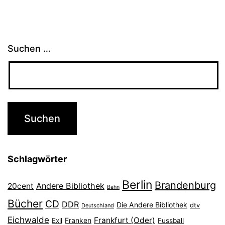
Suchen …
Schlagwörter
Berlin
Brandenburg
Andere Bibliothek
20cent
Bahn
Bücher
CD
DDR
Die Andere Bibliothek
dtv
Deutschland
Eichwalde
Frankfurt (Oder)
Franken
Exil
Fussball