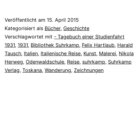
Veröffentlicht am
15. April 2015
Kategorisiert als
Bücher
,
Geschichte
Verschlagwortet mit
- Tagebuch einer Studienfahrt
1931
,
1931
,
Bibliothek Suhrkamp
,
Felix Hartlaub
,
Harald
Tausch
,
Italien
,
Italienische Reise
,
Kunst
,
Malerei
,
Nikola
Herweg
,
Odenwaldschule
,
Reise
,
suhrkamp
,
Suhrkamp
Verlag
,
Toskana
,
Wanderung
,
Zeichnungen