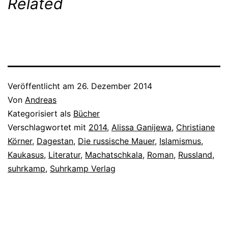
Related
Veröffentlicht am
26. Dezember 2014
Von
Andreas
Kategorisiert als
Bücher
Verschlagwortet mit
2014
,
Alissa Ganijewa
,
Christiane
Körner
,
Dagestan
,
Die russische Mauer
,
Islamismus
,
Kaukasus
,
Literatur
,
Machatschkala
,
Roman
,
Russland
,
suhrkamp
,
Suhrkamp Verlag