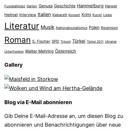
Hammelburg
Genuss
Geschichte
Hanser
Fussballplatz
Garten
Italien
Heimat
Interview
Krimi
Kabarett
Konzert
Kunst
Liebe
Literatur
Musik
Polen
Nationalsozialismus
Rezension
Roman
Türkei
S. Fischer
SPD
Ukraine
Trikont
Türkei 2011
Österreich
Walter Mehring
Unterfranken
Gallery
Blog via E-Mail abonnieren
Gib Deine E-Mail-Adresse an, um diesen Blog zu
abonnieren und Benachrichtigungen über neue