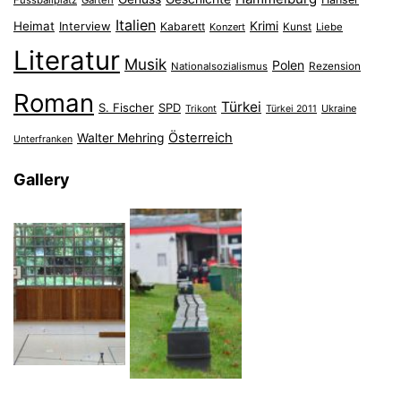
Fussballplatz
Garten
Italien
Heimat
Interview
Krimi
Kabarett
Konzert
Kunst
Liebe
Literatur
Musik
Polen
Nationalsozialismus
Rezension
Roman
Türkei
S. Fischer
SPD
Ukraine
Trikont
Türkei 2011
Österreich
Walter Mehring
Unterfranken
Gallery