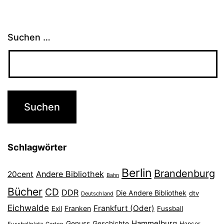
Suchen …
Schlagwörter
Berlin
Brandenburg
Andere Bibliothek
20cent
Bahn
Bücher
CD
DDR
Die Andere Bibliothek
dtv
Deutschland
Eichwalde
Frankfurt (Oder)
Franken
Exil
Fussball
Hammelburg
Genuss
Geschichte
Hanser