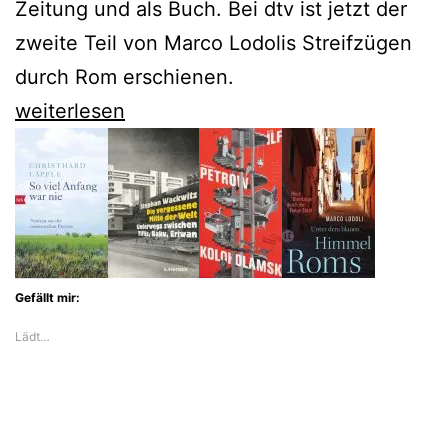
Zeitung und als Buch. Bei dtv ist jetzt der
zweite Teil von Marco Lodolis Streifzügen
durch Rom erschienen.
Marco
weiterlesen
Lodoli
zeigt
uns
ein
erstaunliches
Gefällt mir:
Rom
Lädt…