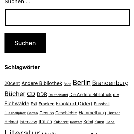
Suchen …
Schlagwörter
Berlin
Brandenburg
Andere Bibliothek
20cent
Bahn
Bücher
CD
DDR
Die Andere Bibliothek
dtv
Deutschland
Eichwalde
Frankfurt (Oder)
Franken
Exil
Fussball
Hammelburg
Genuss
Geschichte
Hanser
Fussballplatz
Garten
Italien
Heimat
Interview
Krimi
Kabarett
Konzert
Kunst
Liebe
Literatur