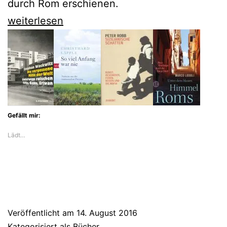
durch Rom erschienen.
Marco
weiterlesen
Lodoli
zeigt
uns
ein
erstaunliches
Gefällt mir:
Rom
Lädt…
Veröffentlicht am
14. August 2016
Kategorisiert als
Bücher