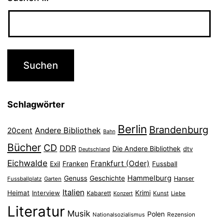
Schlagwörter
Berlin
Brandenburg
Andere Bibliothek
20cent
Bahn
Bücher
CD
DDR
Die Andere Bibliothek
dtv
Deutschland
Eichwalde
Frankfurt (Oder)
Franken
Exil
Fussball
Hammelburg
Genuss
Geschichte
Hanser
Fussballplatz
Garten
Italien
Heimat
Interview
Krimi
Kabarett
Konzert
Kunst
Liebe
Literatur
Musik
Polen
Nationalsozialismus
Rezension