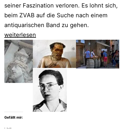
seiner Faszination verloren. Es lohnt sich,
beim ZVAB auf die Suche nach einem
antiquarischen Band zu gehen.
Peter
weiterlesen
Robb
erklärt
Sizilien
in
all
seinen
Dimensionen
Gefällt mir:
Lädt…