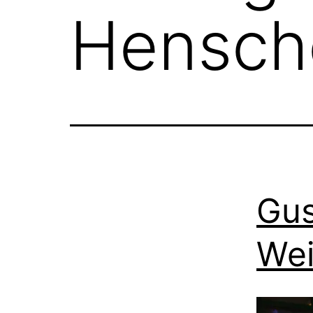
Hensch
Gus
Wei