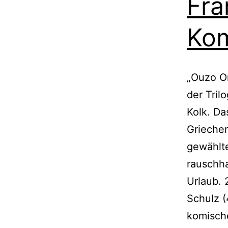
Fra
Kom
„Ouzo Or
der Tri
Kolk. Da
Griechen
gewählte
rauschh
Urlaub. 
Schulz (
komisch