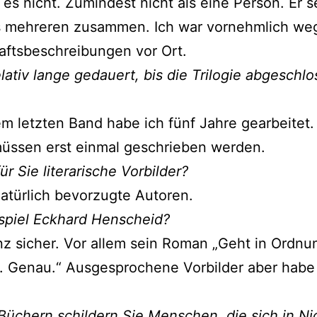
 es nicht. Zumindest nicht als eine Person. Er s
s mehreren zusammen. Ich war vornehmlich we
aftsbeschreibungen vor Ort.
elativ lange gedauert, bis die Trilogie abgeschl
m letzten Band habe ich fünf Jahre gearbeitet
müssen erst einmal geschrieben werden.
ür Sie literarische Vorbilder?
natürlich bevorzugte Autoren.
spiel Eckhard Henscheid?
z sicher. Vor allem sein Roman „Geht in Ordnu
. Genau.“ Ausgesprochene Vorbilder aber habe
 Büchern schildern Sie Menschen, die sich in Ni