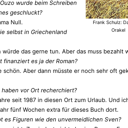
l Ouzo wurde beim Schreiben
hes geschluckt?
ma Null.
Frank Schulz: D
Orakel
e selbst in Griechenland
h würde das gerne tun. Aber das muss bezahlt 
ht finanziert es ja der Roman?
 schön. Aber dann müsste er noch sehr oft ge
 haben vor Ort recherchiert?
fahre seit 1987 in diesen Ort zum Urlaub. Und ic
Jahr fünf Wochen extra für dieses Buch dort.
t es Figuren wie den unvermeidlichen Sven?