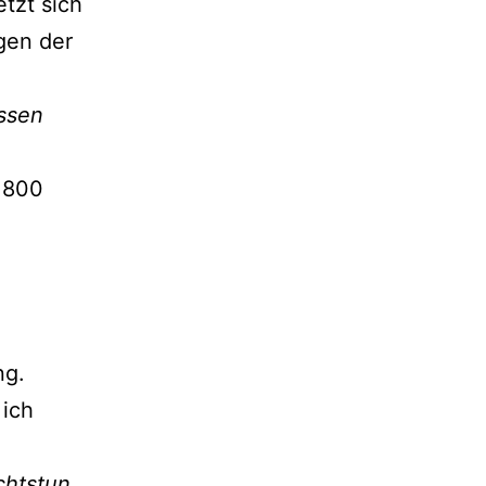
etzt sich
gen der
ossen
. 800
ng.
 ich
chtstun