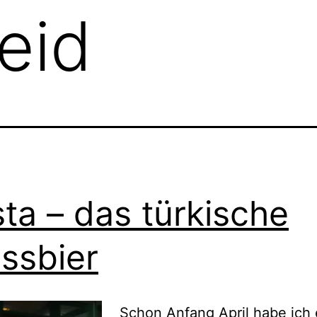
eid
ta – das türkische
ssbier
Schon
Anfang April
habe ich 