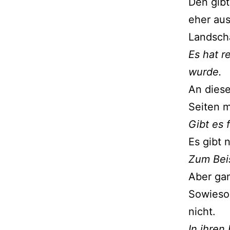
Den gibt
eher au
Landsch
Es hat r
wurde.
An diese
Seiten 
Gibt es f
Es gibt 
Zum Bei
Aber gan
Sowieso
nicht.
In ihren