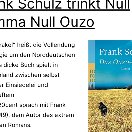
nk Schulz trinkt Null
ma Null Ouzo
akel“ heißt die Vollendung
logie um den Norddeutschen
s dicke Buch spielt in
land zwischen selbst
r Einsiedelei und
aftem
20cent sprach mit Frank
49), dem Autor des extrem
en Romans.