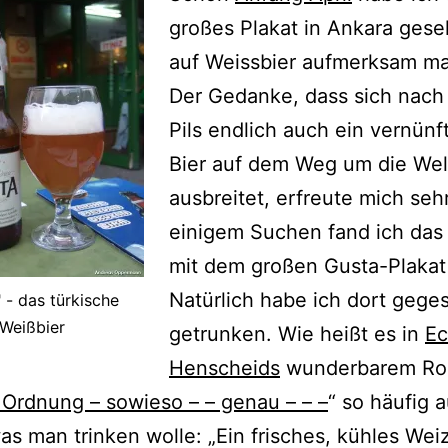
großes Plakat in Ankara gese
auf Weissbier aufmerksam ma
Der Gedanke, dass sich nac
Pils endlich auch ein vernünf
Bier auf dem Weg um die Wel
ausbreitet, erfreute mich seh
einigem Suchen fand ich das
mit dem großen Gusta-Plakat
Natürlich habe ich dort gege
 - das türkische
Weißbier
getrunken. Wie heißt es in
Ec
Henscheids
wunderbarem R
 Ordnung – sowieso – – genau – – –
“ so häufig a
as man trinken wolle: „Ein frisches, kühles Wei