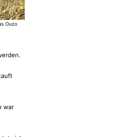
as Ouzo
werden.
kauft
h war