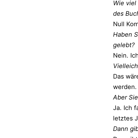
Wie vie
des Buc
Null Kom
Haben Si
gelebt?
Nein. Ic
Vielleic
Das wäre
werden.
Aber Sie
Ja. Ich 
letztes 
Dann gib