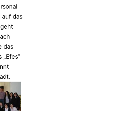
ersonal
 auf das
rgeht
nach
e das
s „Efes“
annt
adt.