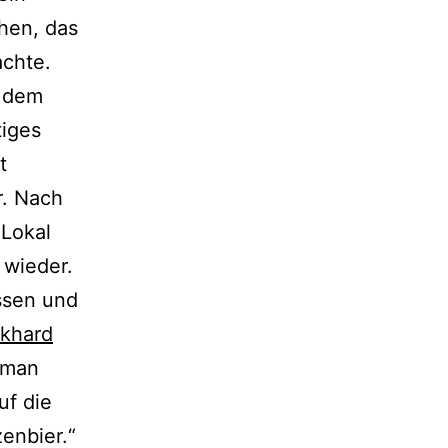
hen, das
chte.
h dem
tiges
t
r. Nach
 Lokal
 wieder.
ssen und
khard
oman
uf die
zenbier.“