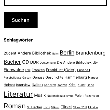
Schlagwörter
Berlin
Brandenburg
Andere Bibliothek
20cent
Bahn
Bücher
CD
DDR
Die Andere Bibliothek
dtv
Deutschland
Eichwalde
Frankfurt (Oder)
Franken
Exil
Fussball
Hammelburg
Genuss
Geschichte
Hanser
Fussballplatz
Garten
Italien
Heimat
Interview
Krimi
Kabarett
Konzert
Kunst
Liebe
Literatur
Musik
Polen
Nationalsozialismus
Rezension
Roman
Türkei
S. Fischer
SPD
Ukraine
Trikont
Türkei 2011