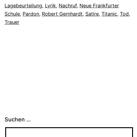
Lagebeurteilung
,
Lyrik
,
Nachruf
,
Neue Frankfurter
Schule
,
Pardon
,
Robert Gernhardt
,
Satire
,
Titanic
,
Tod
,
Trauer
Suchen …