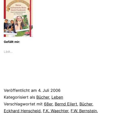
Gefällt mir:
Lädt…
Veröffentlicht am
4. Juli 2006
Kategorisiert als
Bücher
,
Leben
Verschlagwortet mit
68er
,
Bernd Eilert
,
Bücher
,
Eckhard Henscheid
,
F.K. Waechter
,
F.W. Bernstein
,