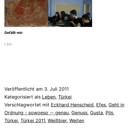
Gefällt mir:
Lädt…
Veröffentlicht am
3. Juli 2011
Kategorisiert als
Leben
,
Türkei
Verschlagwortet mit
Eckhard Henscheid
,
Efes
,
Geht in
Ordnung - sowoeso -- genau
,
Genuss
,
Gusta
,
Pils
,
Türkei
,
Türkei 2011
,
Weißbier
,
Weiten