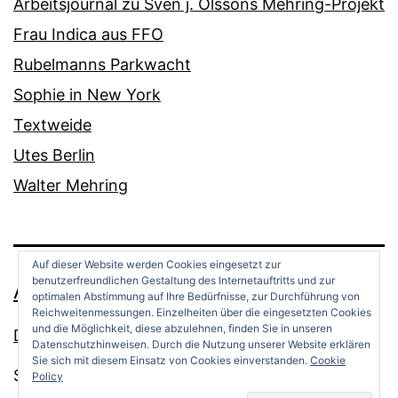
Arbeitsjournal zu Sven j. Olssons Mehring-Projekt
Frau Indica aus FFO
Rubelmanns Parkwacht
Sophie in New York
Textweide
Utes Berlin
Walter Mehring
Auf dieser Website werden Cookies eingesetzt zur
benutzerfreundlichen Gestaltung des Internetauftritts und zur
ANDREAS OPPERMANN
optimalen Abstimmung auf Ihre Bedürfnisse, zur Durchführung von
Reichweitenmessungen. Einzelheiten über die eingesetzten Cookies
und die Möglichkeit, diese abzulehnen, finden Sie in unseren
Datenschutz
Datenschutzhinweisen. Durch die Nutzung unserer Website erklären
Sie sich mit diesem Einsatz von Cookies einverstanden.
Cookie
Stolz präsentiert von
WordPress
.
Policy