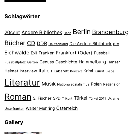
Schlagwörter
Berlin
Brandenburg
Andere Bibliothek
20cent
Bahn
Bücher
CD
DDR
Die Andere Bibliothek
dtv
Deutschland
Eichwalde
Frankfurt (Oder)
Franken
Exil
Fussball
Hammelburg
Genuss
Geschichte
Hanser
Fussballplatz
Garten
Italien
Heimat
Interview
Krimi
Kabarett
Konzert
Kunst
Liebe
Literatur
Musik
Polen
Nationalsozialismus
Rezension
Roman
Türkei
S. Fischer
SPD
Ukraine
Trikont
Türkei 2011
Österreich
Walter Mehring
Unterfranken
Gallery