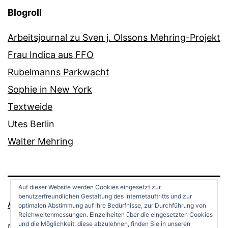
Blogroll
Arbeitsjournal zu Sven j. Olssons Mehring-Projekt
Frau Indica aus FFO
Rubelmanns Parkwacht
Sophie in New York
Textweide
Utes Berlin
Walter Mehring
Auf dieser Website werden Cookies eingesetzt zur
benutzerfreundlichen Gestaltung des Internetauftritts und zur
ANDREAS OPPERMANN
optimalen Abstimmung auf Ihre Bedürfnisse, zur Durchführung von
Reichweitenmessungen. Einzelheiten über die eingesetzten Cookies
und die Möglichkeit, diese abzulehnen, finden Sie in unseren
Datenschutz