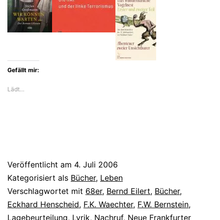
Gefällt mir:
Lädt…
Veröffentlicht am
4. Juli 2006
Kategorisiert als
Bücher
,
Leben
Verschlagwortet mit
68er
,
Bernd Eilert
,
Bücher
,
Eckhard Henscheid
,
F.K. Waechter
,
F.W. Bernstein
,
Lagebeurteilung
,
Lyrik
,
Nachruf
,
Neue Frankfurter