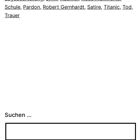
Schule
,
Pardon
,
Robert Gernhardt
,
Satire
,
Titanic
,
Tod
,
Trauer
Suchen …