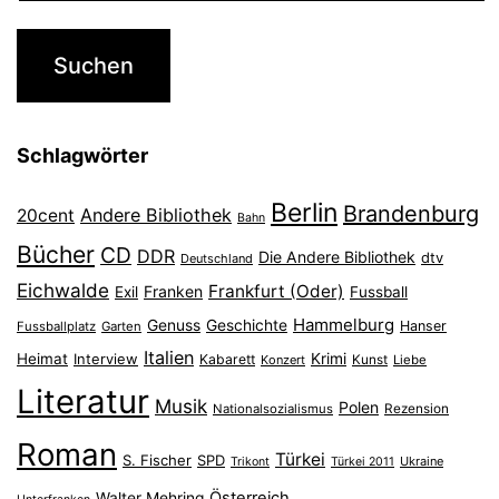
Schlagwörter
Berlin
Brandenburg
Andere Bibliothek
20cent
Bahn
Bücher
CD
DDR
Die Andere Bibliothek
dtv
Deutschland
Eichwalde
Frankfurt (Oder)
Franken
Exil
Fussball
Hammelburg
Genuss
Geschichte
Hanser
Fussballplatz
Garten
Italien
Heimat
Interview
Krimi
Kabarett
Konzert
Kunst
Liebe
Literatur
Musik
Polen
Nationalsozialismus
Rezension
Roman
Türkei
S. Fischer
SPD
Ukraine
Trikont
Türkei 2011
Österreich
Walter Mehring