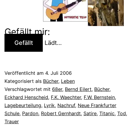
Gefällt mir:
Gefällt
Lädt…
Veröffentlicht am
4. Juli 2006
Kategorisiert als
Bücher
,
Leben
Verschlagwortet mit
68er
,
Bernd Eilert
,
Bücher
,
Eckhard Henscheid
,
F.K. Waechter
,
F.W. Bernstein
,
Lagebeurteilung
,
Lyrik
,
Nachruf
,
Neue Frankfurter
Schule
,
Pardon
,
Robert Gernhardt
,
Satire
,
Titanic
,
Tod
,
Trauer