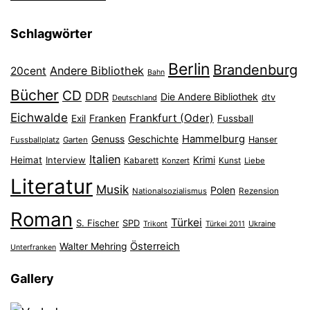
Schlagwörter
Berlin
Brandenburg
Andere Bibliothek
20cent
Bahn
Bücher
CD
DDR
Die Andere Bibliothek
dtv
Deutschland
Eichwalde
Frankfurt (Oder)
Franken
Exil
Fussball
Hammelburg
Genuss
Geschichte
Hanser
Fussballplatz
Garten
Italien
Heimat
Interview
Krimi
Kabarett
Konzert
Kunst
Liebe
Literatur
Musik
Polen
Nationalsozialismus
Rezension
Roman
Türkei
S. Fischer
SPD
Ukraine
Trikont
Türkei 2011
Österreich
Walter Mehring
Unterfranken
Gallery