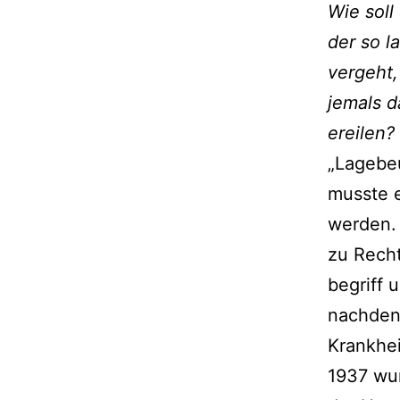
Wie soll
der so 
vergeht,
jemals 
ereilen?
„Lagebeu
musste e
werden.
zu Recht
begriff 
nachdenk
Krankhei
1937 wur