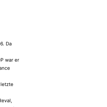
6. Da
P war er
hance
letzte
Reval,