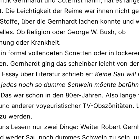
Kritik Gernhardt und Co.Ernst nahm, hat es lang
. Die Leichtigkeit der Reime war ihnen nicht g
Stoffe, über die Gernhardt lachen konnte und w
alles. Ob Religion oder George W. Bush, ob
nung oder Krankheit.
in formal vollendeten Sonetten oder in lockere
en. Gernhardt ging das scheinbar leicht von de
 Essay über Literatur schrieb er:
Keine Sau will
 jedes noch so dumme Schwein möchte berüh
 Das war schon in den 80er-Jahren. Also lange 
und anderer voyeuristischer TV-Obszönitäten.
 zu werden,
uns Lesern nur zwei Dinge: Weiter Robert Gern
nd weder Sau noch dummes Schwein zu sein, u