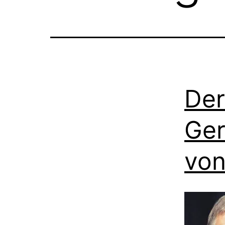
Der
Ger
von