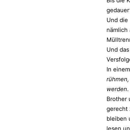
Bis die 
gedauert
Und die 
nämlich 
Mülltren
Und das 
Versfolg
In einem
rühmen,
werden
.
Brother 
gerecht
bleiben 
lesen u