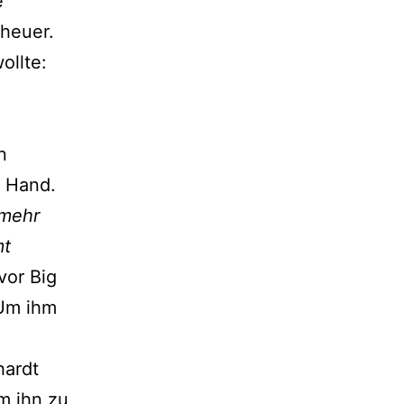
e
eheuer.
ollte:
n
r Hand.
 mehr
mt
vor Big
 Um ihm
hardt
m ihn zu