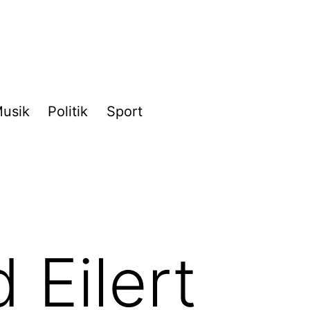
usik
Politik
Sport
 Eilert