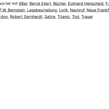
wortet mit
68er
,
Bernd Eilert
,
Bücher
,
Eckhard Henscheid
,
F.
F.W. Bernstein
,
Lagebeurteilung
,
Lyrik
,
Nachruf
,
Neue Frankf
rdon
,
Robert Gernhardt
,
Satire
,
Titanic
,
Tod
,
Trauer