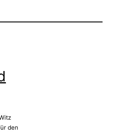
d
Witz
für den