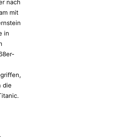
er nach
am mit
ernstein
e in
m
68er-
griffen,
 die
itanic.