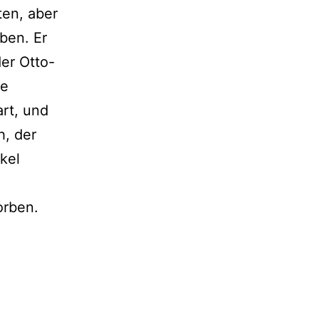
ten, aber
ben. Er
er Otto-
te
rt, und
h, der
kel
orben.