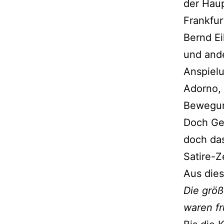
der Haup
Frankfu
Bernd Ei
und ande
Anspielu
Adorno, 
Bewegun
Doch Ger
doch das
Satire-Z
Aus dies
Die größ
waren fr